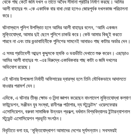
থেকে গাছ কেটে জমি দখল ও তাতে অবৈধ সীমানা প্রাচীর নির্মাণ করছে। আমির
আলী বাহাদুর গং -কে একাদিক বার বাধা দেয়া হলেও জোরপূর্বক দখলকাজ পরিচালনা
করে।
ঘটনাস্থলে পুলিশ উপস্থিত হলে আমির আলী বাহাদুর বলেন, ‘আমি একজন
মুক্তিযোদ্ধা, আমার দুই ছেলে পুলিশে চাকরি করে। কেউ আমার কিছুই করতে
পারবে না এবং তার গুন্ডাবাহিনীকে পুলিশের সামনেই আবারও গাছ কাটার অর্ডার দেন।
এ সময় প্রতিবেশী আব্দুল কুদ্দুসকে হুমকি ও ভয়ভীতি দেখাতে শুরু করেন। এছাড়াও
আমির আলী বাহাদুর গং -এর বিরুদ্ধে একাধিকবার গাছ কাটা ও জমি দখলের
অভিযোগ রয়েছে।
এই ঘটনায় উপজেলা নির্বাহী অফিসারের দ্বারস্থ হলে তিনি মৌখিকভাবে আদালতে
যাওয়ার পরামর্শ দেন।
এদিকে, এ ঘটনার তীব্র ক্ষোভ ও নিন্দা জ্ঞাপন করেছেন বাংলাদেশ মুক্তিযোদ্ধা কল্যাণ
ফাউন্ডেশন, সঞ্জীবন যুব সংস্থা, রানীগঞ্জ পাঠাগার, দ্য স্টুডেন্টস’ ওয়েলফেয়ার
এসোসিয়েশন, বরুকা সামাজিক উন্নয়ন প্রকল্প, বর্ধমান বিশ্ববিদ্যালয় ইন্টারন্যাশনাল
স্টুডেন্ট এসোসিয়েশন প্রভৃতি সংগঠন।
বিবৃতিতে বলা হয়, ‘মুক্তিযোদ্ধাগণ আমাদের দেশের সূর্যসন্তান। সবসময়ই