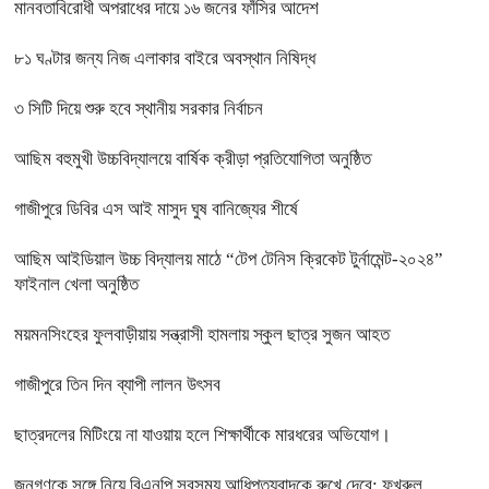
মানবতাবিরোধী অপরাধের দায়ে ১৬ জনের ফাঁসির আদেশ
৮১ ঘণ্টার জন্য নিজ এলাকার বাইরে অবস্থান নিষিদ্ধ
৩ সিটি দিয়ে শুরু হবে স্থানীয় সরকার নির্বাচন
আছিম বহুমুখী উচ্চবিদ্যালয়ে বার্ষিক ক্রীড়া প্রতিযোগিতা অনুষ্ঠিত
গাজীপুরে ডিবির এস আই মাসুদ ঘুষ বানিজ্যের শীর্ষে
আছিম আইডিয়াল উচ্চ বিদ্যালয় মাঠে “টেপ টেনিস ক্রিকেট টুর্নামেন্ট-২০২৪”
ফাইনাল খেলা অনুষ্ঠিত
ময়মনসিংহের ফুলবাড়ীয়ায় সন্ত্রাসী হামলায় স্কুল ছাত্র সুজন আহত
গাজীপুরে তিন দিন ব্যাপী লালন উৎসব
ছাত্রদলের মিটিংয়ে না যাওয়ায় হলে শিক্ষার্থীকে মারধরের অভিযোগ।
জনগণকে সঙ্গে নিয়ে বিএনপি সবসময় আধিপত্যবাদকে রুখে দেবে: ফখরুল