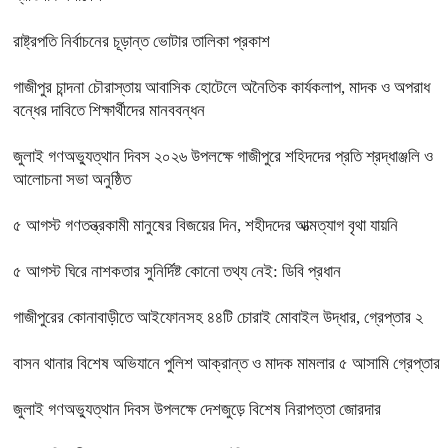
রাষ্ট্রপতি নির্বাচনের চূড়ান্ত ভোটার তালিকা প্রকাশ
গাজীপুর চান্দনা চৌরাস্তায় আবাসিক হোটেলে অনৈতিক কার্যকলাপ, মাদক ও অপরাধ
বন্ধের দাবিতে শিক্ষার্থীদের মানববন্ধন
জুলাই গণঅভ্যুত্থান দিবস ২০২৬ উপলক্ষে গাজীপুরে শহিদদের প্রতি শ্রদ্ধাঞ্জলি ও
আলোচনা সভা অনুষ্ঠিত
৫ আগস্ট গণতন্ত্রকামী মানুষের বিজয়ের দিন, শহীদদের আত্মত্যাগ বৃথা যায়নি
৫ আগস্ট ঘিরে নাশকতার সুনির্দিষ্ট কোনো তথ্য নেই: ডিবি প্রধান
গাজীপুরের কোনাবাড়ীতে আইফোনসহ ৪৪টি চোরাই মোবাইল উদ্ধার, গ্রেপ্তার ২
বাসন থানার বিশেষ অভিযানে পুলিশ আক্রান্ত ও মাদক মামলার ৫ আসামি গ্রেপ্তার
জুলাই গণঅভ্যুত্থান দিবস উপলক্ষে দেশজুড়ে বিশেষ নিরাপত্তা জোরদার