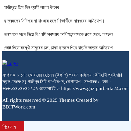
গাজীপুরে তিন দিন ব্যাপী লালন উৎসব
ছাত্রদলের মিটিংয়ে না যাওয়ায় হলে শিক্ষার্থীকে মারধরের অভিযোগ।
জনগণকে সঙ্গে নিয়ে বিএনপি সবসময় আধিপত্যবাদকে রুখে দেবে: ফখরুল
ভোট দিতে ঘরমুখী মানুষের ঢল, ঢাকা ছাড়তে গিয়ে বাড়তি ভাড়ার অভিযোগ
সম্পাদক :- মো: জোবায়ের হোসেন (ইফতি) প্রধান কার্যালয় : ইটাহাটা প্রাইমারি
স্কুল (সংলগ্ন) গাজীপুর সিটি কর্পোরেশন, যোগাযোগ, সম্পাদক / ফোন :
+৮৮০১৪০৪৮৪৫৭৩৭ ওয়েবসাইট :- https://www.gazipurbarta24.com
All rights reserved © 2025 Themes Created by
BDITWork.com
শিরোনাম
bdit.com.bd