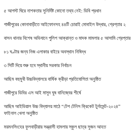
৫ আগস্ট ঘিরে নাশকতার সুনির্দিষ্ট কোনো তথ্য নেই: ডিবি প্রধান
গাজীপুরের কোনাবাড়ীতে আইফোনসহ ৪৪টি চোরাই মোবাইল উদ্ধার, গ্রেপ্তার ২
বাসন থানার বিশেষ অভিযানে পুলিশ আক্রান্ত ও মাদক মামলার ৫ আসামি গ্রেপ্তার
৮১ ঘণ্টার জন্য নিজ এলাকার বাইরে অবস্থান নিষিদ্ধ
৩ সিটি দিয়ে শুরু হবে স্থানীয় সরকার নির্বাচন
আছিম বহুমুখী উচ্চবিদ্যালয়ে বার্ষিক ক্রীড়া প্রতিযোগিতা অনুষ্ঠিত
গাজীপুরে ডিবির এস আই মাসুদ ঘুষ বানিজ্যের শীর্ষে
আছিম আইডিয়াল উচ্চ বিদ্যালয় মাঠে “টেপ টেনিস ক্রিকেট টুর্নামেন্ট-২০২৪”
ফাইনাল খেলা অনুষ্ঠিত
ময়মনসিংহের ফুলবাড়ীয়ায় সন্ত্রাসী হামলায় স্কুল ছাত্র সুজন আহত