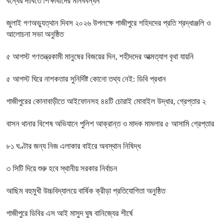
বন্ধের দাবিতে শিক্ষার্থীদের মানববন্ধন
জুলাই গণঅভ্যুত্থান দিবস ২০২৬ উপলক্ষে গাজীপুরে শহিদদের প্রতি শ্রদ্ধাঞ্জলি ও
আলোচনা সভা অনুষ্ঠিত
৫ আগস্ট গণতন্ত্রকামী মানুষের বিজয়ের দিন, শহীদদের আত্মত্যাগ বৃথা যায়নি
৫ আগস্ট ঘিরে নাশকতার সুনির্দিষ্ট কোনো তথ্য নেই: ডিবি প্রধান
গাজীপুরের কোনাবাড়ীতে আইফোনসহ ৪৪টি চোরাই মোবাইল উদ্ধার, গ্রেপ্তার ২
বাসন থানার বিশেষ অভিযানে পুলিশ আক্রান্ত ও মাদক মামলার ৫ আসামি গ্রেপ্তার
৮১ ঘণ্টার জন্য নিজ এলাকার বাইরে অবস্থান নিষিদ্ধ
৩ সিটি দিয়ে শুরু হবে স্থানীয় সরকার নির্বাচন
আছিম বহুমুখী উচ্চবিদ্যালয়ে বার্ষিক ক্রীড়া প্রতিযোগিতা অনুষ্ঠিত
গাজীপুরে ডিবির এস আই মাসুদ ঘুষ বানিজ্যের শীর্ষে