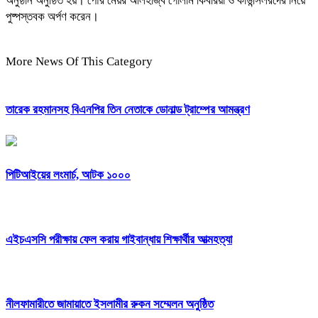
অনুষ্ঠান অনুষ্ঠিত হয়। পৌর মেয়র আলহাজ্ব গোলাম কিবরিয়া ও কাউন্সিলরদের নিয়ে
পুষ্পস্তবক অর্পণ করেন।
More News Of This Category
তারেক রহমানসহ বিএনপির তিন নেতাকে ডোনাল্ড ট্রাম্পের আমন্ত্রণ
পিটিআইয়ের লংমার্চ, আটক ১০০০
এইচএসসি পরীক্ষায় ফেল করায় গাইবান্ধায় শিক্ষার্থীর আত্মহত্যা
নীলফামারীতে জামায়াতে ইসলামীর রুকন সম্মেলন অনুষ্ঠিত