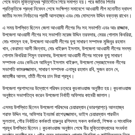
শেষে মহান মুক্তিযুদ্ধের স্মৃতিসৌধে গিয়ে সমাপ্ত হয়। পরে জাতির পিতার
প্রতিকৃতিকে শ্রদ্ধা নিবেদন শেষে সংক্ষিপ্ত সমাবেশে আওয়ামী লীগ মনোনীত দ্বাদশ
জাতীয় সংসদ নির্বাচনের প্রার্থী আলহাজ্ব এডঃ মোঃ মোসলেম উদ্দিন বক্তব্য রাখেন।
এ সময় উপস্থিত ছিলেন জেলা আওয়ামী লীগের সিঃ সহ সভাপতি এডঃ আঃ রাজ্জাক,
উপজেলা আওয়ামী লীগের সহ সভাপতি ময়েজ উদ্দিন তরফদার, মেয়র গোলাম কিবরিয়া,
মোঃ শামসুল হক, উপজেলা আওয়ামী লীগের যুগ্ম সাধারণ সম্পাদক মুজিবুর রহমান
খান, কেরামত আলী জিন্নাহ, মোঃ খাইরুল ইসলাম, উপজেলা আওয়ামী লীগের সদস্য
গোলাম কিবরিয়া শিমুল তরফদার, উপজেলা আওয়ামী লীগের সাবেক যুগ্ম সাধারণ
সম্পাদক এডঃ কেবিএম আমিনুল ইসলাম খাইরুল, উপজেলা স্বেচ্ছাসেবক লীগের
সভাপতি কামরুজ্জামান, সাধারণ সম্পাদক এনামুর রহমান রবি, সুজন রতন দে,
জাহাঙ্গীর আলম, তাঁতী লীগের চান মিয়া প্রমুখ।
উপজেলা প্রশাসনের উদ্যোগে পরিষদ চত্বরে কুচকাওয়াজ অনুষ্ঠিত হয়। কুচকাওয়াজ
অনুষ্ঠানে সভাপতিত্ব করেন উপজেলা নির্বাহী অফিসার কাবেরী জালাল।
এসময় উপস্থিত ছিলেন উপজেলা পরিষদের চেয়ারম্যান (ভারপ্রাপ্ত) আলহাজ্ব
শরাফ উদ্দিন শর, অফিসার ইনচার্জ রাশেদুজ্জামান, ভাইস চেয়ারম্যান পারভীন
সুলতানা, পৌর নির্বাচিত কর্মকর্তা হারুনুর রশিদসহ সকল কর্মকর্তা, শিক্ষক ও সাংবাদিক
প্রমুখ উপস্থিত ছিলেন। কুচকাওয়াজ অনুষ্ঠান শেষে বীর মুক্তিযোদ্ধাদের সংবর্ধনা