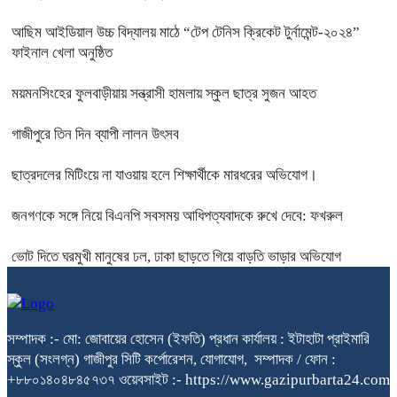
আছিম আইডিয়াল উচ্চ বিদ্যালয় মাঠে “টেপ টেনিস ক্রিকেট টুর্নামেন্ট-২০২৪”
ফাইনাল খেলা অনুষ্ঠিত
ময়মনসিংহের ফুলবাড়ীয়ায় সন্ত্রাসী হামলায় স্কুল ছাত্র সুজন আহত
গাজীপুরে তিন দিন ব্যাপী লালন উৎসব
ছাত্রদলের মিটিংয়ে না যাওয়ায় হলে শিক্ষার্থীকে মারধরের অভিযোগ।
জনগণকে সঙ্গে নিয়ে বিএনপি সবসময় আধিপত্যবাদকে রুখে দেবে: ফখরুল
ভোট দিতে ঘরমুখী মানুষের ঢল, ঢাকা ছাড়তে গিয়ে বাড়তি ভাড়ার অভিযোগ
সম্পাদক :- মো: জোবায়ের হোসেন (ইফতি) প্রধান কার্যালয় : ইটাহাটা প্রাইমারি
স্কুল (সংলগ্ন) গাজীপুর সিটি কর্পোরেশন, যোগাযোগ, সম্পাদক / ফোন :
+৮৮০১৪০৪৮৪৫৭৩৭ ওয়েবসাইট :- https://www.gazipurbarta24.com