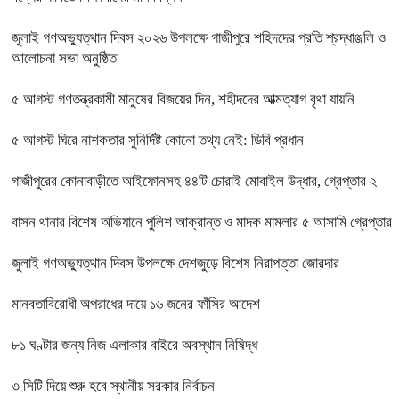
জুলাই গণঅভ্যুত্থান দিবস ২০২৬ উপলক্ষে গাজীপুরে শহিদদের প্রতি শ্রদ্ধাঞ্জলি ও
আলোচনা সভা অনুষ্ঠিত
৫ আগস্ট গণতন্ত্রকামী মানুষের বিজয়ের দিন, শহীদদের আত্মত্যাগ বৃথা যায়নি
৫ আগস্ট ঘিরে নাশকতার সুনির্দিষ্ট কোনো তথ্য নেই: ডিবি প্রধান
গাজীপুরের কোনাবাড়ীতে আইফোনসহ ৪৪টি চোরাই মোবাইল উদ্ধার, গ্রেপ্তার ২
বাসন থানার বিশেষ অভিযানে পুলিশ আক্রান্ত ও মাদক মামলার ৫ আসামি গ্রেপ্তার
জুলাই গণঅভ্যুত্থান দিবস উপলক্ষে দেশজুড়ে বিশেষ নিরাপত্তা জোরদার
মানবতাবিরোধী অপরাধের দায়ে ১৬ জনের ফাঁসির আদেশ
৮১ ঘণ্টার জন্য নিজ এলাকার বাইরে অবস্থান নিষিদ্ধ
৩ সিটি দিয়ে শুরু হবে স্থানীয় সরকার নির্বাচন