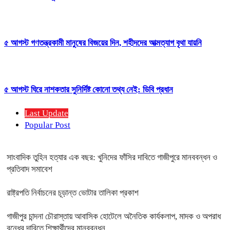
৫ আগস্ট গণতন্ত্রকামী মানুষের বিজয়ের দিন, শহীদদের আত্মত্যাগ বৃথা যায়নি
৫ আগস্ট ঘিরে নাশকতার সুনির্দিষ্ট কোনো তথ্য নেই: ডিবি প্রধান
Last Update
Popular Post
সাংবাদিক তুহিন হত্যার এক বছর: খুনিদের ফাঁসির দাবিতে গাজীপুরে মানববন্ধন ও
প্রতিবাদ সমাবেশ
রাষ্ট্রপতি নির্বাচনের চূড়ান্ত ভোটার তালিকা প্রকাশ
গাজীপুর চান্দনা চৌরাস্তায় আবাসিক হোটেলে অনৈতিক কার্যকলাপ, মাদক ও অপরাধ
বন্ধের দাবিতে শিক্ষার্থীদের মানববন্ধন