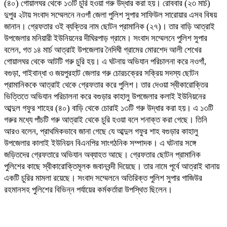
(৪০) গোয়ালঘর থেকে ১৩টি চুরি হওয়া গরু উদ্ধার করা হয়। রোববার (২৩ মার্চ)
দুপুর ২টায় সংবাদ সম্মেলনে নওগাঁ জেলা পুলিশ সুপার সাফিউল সারোয়ার এসব বিষয়
জানান। গ্রেফতার ওই ব্যক্তির নাম ছোটন প্রামানিক (২৭)। তার বাড়ি আত্রাই
উপজেলার মনিয়ারী ইউনিয়নের দীঘিরপাড় গ্রামে। সংবাদ সম্মেলনে পুলিশ সুপার
বলেন, গত ১৪ মার্চ আত্রাই উপজেলার নৈদিঘী গ্রামের মোরশেদ আলী শেখের
গোয়ালঘর থেকে আটটি গরু চুরি হয়। এ ঘটনায় অভিযান পরিচালনা করে নওগাঁ,
বগুড়া, গাইবান্ধা ও জয়পুরহাট জেলার গরু চোরচক্রের সক্রিয় সদস্য ছোটন
প্রামানিককে আত্রাই থেকে গ্রেফতার করে পুলিশ। তার দেওয়া স্বীকারোক্তির
ভিত্তিতে অভিযান পরিচালনা করে বগুড়ার কাহালু উপজেলার কলাই ইউনিয়নের
আব্দুল গফুর শাহের (৪০) বাড়ি থেকে চোরাই ১৩টি গরু উদ্ধার করা হয়। এ ১৩টি
গরুর মধ্যে পাঁচটি গরু আত্রাই থেকে চুরি হওয়া বলে শনাক্ত করা গেছে। তিনি
আরও বলেন, প্রাথমিকভাবে জানা গেছে যে আব্দুল গফুর শাহ বগুড়ার কাহালু
উপজেলার কালাই ইউনিয়ন বিএনপির সাংগঠনিক সম্পাদক। এ ঘটনার সঙ্গে
জড়িতদের গ্রেফতারে অভিযান অব্যাহত আছে। গ্রেফতার ছোটন প্রামানিক
পুলিশের কাছে স্বীকারোক্তিমূলক জবানবন্দী দিয়েছে। তার নামে পূর্বে আত্রাই থানায়
একটি চুরির মামলা রয়েছে। সংবাদ সম্মেলনে অতিরিক্ত পুলিশ সুপার গাজিউর
রহমানসহ পুলিশের বিভিন্ন পর্যায়ের কর্মকর্তারা উপস্থিত ছিলেন।