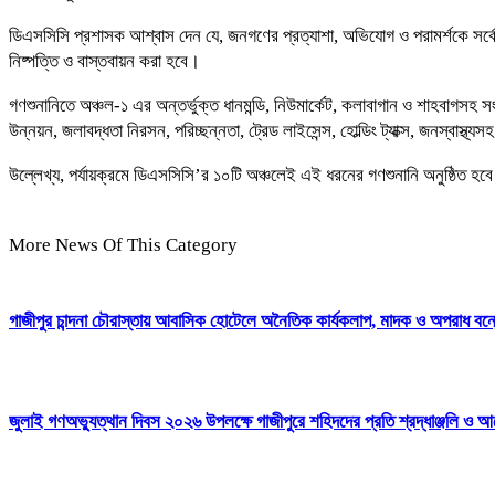
​ডিএসসিসি প্রশাসক আশ্বাস দেন যে, জনগণের প্রত্যাশা, অভিযোগ ও পরামর্শকে সর্বোচ্
নিষ্পত্তি ও বাস্তবায়ন করা হবে।
​গণশুনানিতে অঞ্চল-১ এর অন্তর্ভুক্ত ধানমন্ডি, নিউমার্কেট, কলাবাগান ও শাহবাগসহ 
উন্নয়ন, জলাবদ্ধতা নিরসন, পরিচ্ছন্নতা, ট্রেড লাইসেন্স, হোল্ডিং ট্যাক্স, জনস্বাস্
​উল্লেখ্য, পর্যায়ক্রমে ডিএসসিসি’র ১০টি অঞ্চলেই এই ধরনের গণশুনানি অনুষ্ঠিত হব
More News Of This Category
গাজীপুর চান্দনা চৌরাস্তায় আবাসিক হোটেলে অনৈতিক কার্যকলাপ, মাদক ও অপরাধ বন্ধের
জুলাই গণঅভ্যুত্থান দিবস ২০২৬ উপলক্ষে গাজীপুরে শহিদদের প্রতি শ্রদ্ধাঞ্জলি ও আ