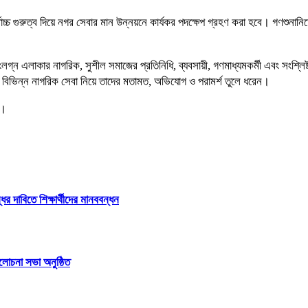
চ গুরুত্ব দিয়ে নগর সেবার মান উন্নয়নে কার্যকর পদক্ষেপ গ্রহণ করা হবে। গণশুনানিতে 
সংলগ্ন এলাকার নাগরিক, সুশীল সমাজের প্রতিনিধি, ব্যবসায়ী, গণমাধ্যমকর্মী এবং সংশ্লি
থ্যসহ বিভিন্ন নাগরিক সেবা নিয়ে তাদের মতামত, অভিযোগ ও পরামর্শ তুলে ধরেন।
ে।
 দাবিতে শিক্ষার্থীদের মানববন্ধন
লোচনা সভা অনুষ্ঠিত