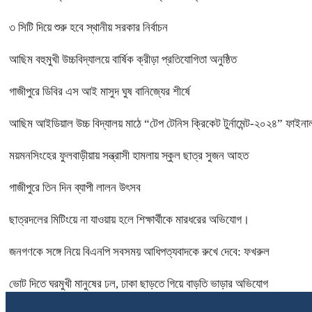
৩ সিটি দিয়ে শুরু হবে স্থানীয় সরকার নির্বাচন
আছিম বহুমুখী উচ্চবিদ্যালয়ে বার্ষিক ক্রীড়া প্রতিযোগিতা অনুষ্ঠিত
গাজীপুরে ডিবির এস আই মাসুদ ঘুষ বানিজ্যের শীর্ষে
আছিম আইডিয়াল উচ্চ বিদ্যালয় মাঠে “টেপ টেনিস ক্রিকেট টুর্নামেন্ট-২০২৪” ফাইনাল
ময়মনসিংহের ফুলবাড়ীয়ায় সন্ত্রাসী হামলায় স্কুল ছাত্র সুজন আহত
গাজীপুরে তিন দিন ব্যাপী লালন উৎসব
ছাত্রদলের মিটিংয়ে না যাওয়ায় হলে শিক্ষার্থীকে মারধরের অভিযোগ।
জনগণকে সঙ্গে নিয়ে বিএনপি সবসময় আধিপত্যবাদকে রুখে দেবে: ফখরুল
ভোট দিতে ঘরমুখী মানুষের ঢল, ঢাকা ছাড়তে গিয়ে বাড়তি ভাড়ার অভিযোগ