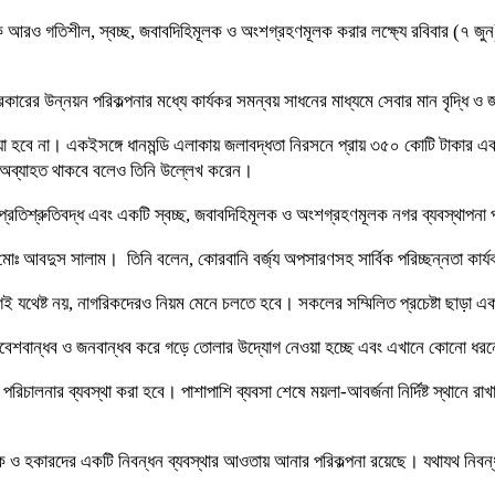
 আরও গতিশীল, স্বচ্ছ, জবাবদিহিমূলক ও অংশগ্রহণমূলক করার লক্ষ্যে রবিবার (৭ জুন) ধ
রের উন্নয়ন পরিকল্পনার মধ্যে কার্যকর সমন্বয় সাধনের মাধ্যমে সেবার মান বৃদ্ধি ও
য়া হবে না। একইসঙ্গে ধানমন্ডি এলাকায় জলাবদ্ধতা নিরসনে প্রায় ৩৫০ কোটি টাকার একট
ারি অব্যাহত থাকবে বলেও তিনি উল্লেখ করেন।
রতিশ্রুতিবদ্ধ এবং একটি স্বচ্ছ, জবাবদিহিমূলক ও অংশগ্রহণমূলক নগর ব্যবস্থাপনা প্
ধা মোঃ আবদুস সালাম। তিনি বলেন, কোরবানি বর্জ্য অপসারণসহ সার্বিক পরিচ্ছন্নতা কা
োগই যথেষ্ট নয়, নাগরিকদেরও নিয়ম মেনে চলতে হবে। সকলের সম্মিলিত প্রচেষ্টা ছাড়া 
 পরিবেশবান্ধব ও জনবান্ধব করে গড়ে তোলার উদ্যোগ নেওয়া হচ্ছে এবং এখানে কোনো ধরনে
যবসা পরিচালনার ব্যবস্থা করা হবে। পাশাপাশি ব্যবসা শেষে ময়লা-আবর্জনা নির্দিষ্ট স্থ
 ও হকারদের একটি নিবন্ধন ব্যবস্থার আওতায় আনার পরিকল্পনা রয়েছে। যথাযথ নিবন্ধন 