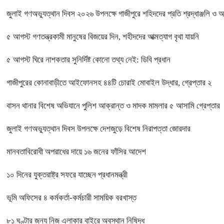
জুলাই গণঅভ্যুত্থান দিবস ২০২৬ উপলক্ষে গাজীপুরে শহিদদের প্রতি শ্রদ্ধাঞ্জলি ও 
৫ আগস্ট গণতন্ত্রকামী মানুষের বিজয়ের দিন, শহীদদের আত্মত্যাগ বৃথা যায়নি
৫ আগস্ট ঘিরে নাশকতার সুনির্দিষ্ট কোনো তথ্য নেই: ডিবি প্রধান
গাজীপুরের কোনাবাড়ীতে আইফোনসহ ৪৪টি চোরাই মোবাইল উদ্ধার, গ্রেপ্তার ২
বাসন থানার বিশেষ অভিযানে পুলিশ আক্রান্ত ও মাদক মামলার ৫ আসামি গ্রেপ্তার
জুলাই গণঅভ্যুত্থান দিবস উপলক্ষে দেশজুড়ে বিশেষ নিরাপত্তা জোরদার
মানবতাবিরোধী অপরাধের দায়ে ১৬ জনের ফাঁসির আদেশ
১০ দিনের যুক্তরাষ্ট্র সফরে যাচ্ছেন প্রধানমন্ত্রী
ভূমি অফিসের ৪ কর্মকর্তা-কর্মচারী সাময়িক বরখাস্ত
৮১ ঘণ্টার জন্য নিজ এলাকার বাইরে অবস্থান নিষিদ্ধ