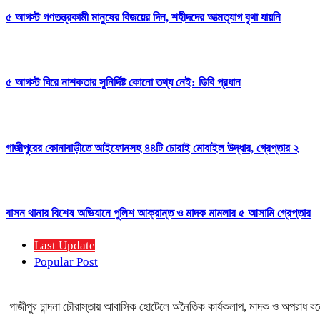
৫ আগস্ট গণতন্ত্রকামী মানুষের বিজয়ের দিন, শহীদদের আত্মত্যাগ বৃথা যায়নি
৫ আগস্ট ঘিরে নাশকতার সুনির্দিষ্ট কোনো তথ্য নেই: ডিবি প্রধান
গাজীপুরের কোনাবাড়ীতে আইফোনসহ ৪৪টি চোরাই মোবাইল উদ্ধার, গ্রেপ্তার ২
বাসন থানার বিশেষ অভিযানে পুলিশ আক্রান্ত ও মাদক মামলার ৫ আসামি গ্রেপ্তার
Last Update
Popular Post
গাজীপুর চান্দনা চৌরাস্তায় আবাসিক হোটেলে অনৈতিক কার্যকলাপ, মাদক ও অপরাধ বন্ধে