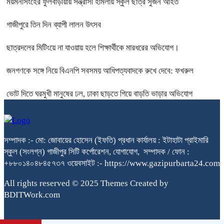
ময়মনসিংহের ফুলবাড়ীয়ায় সন্ত্রাসী হামলায় স্কুল ছাত্র সুজন আহত
গাজীপুরে তিন দিন ব্যাপী লালন উৎসব
ছাত্রদলের মিটিংয়ে না যাওয়ায় হলে শিক্ষার্থীকে মারধরের অভিযোগ।
জনগণকে সঙ্গে নিয়ে বিএনপি সবসময় আধিপত্যবাদকে রুখে দেবে: ফখরুল
ভোট দিতে ঘরমুখী মানুষের ঢল, ঢাকা ছাড়তে গিয়ে বাড়তি ভাড়ার অভিযোগ
সম্পাদক :- মো: জোবায়ের হোসেন (ইফতি) প্রধান কার্যালয় : ইটাহাটা প্রাইমারি
স্কুল (সংলগ্ন) গাজীপুর সিটি কর্পোরেশন, যোগাযোগ, সম্পাদক / ফোন :
+৮৮০১৪০৪৮৪৫৭৩৭ ওয়েবসাইট :- https://www.gazipurbarta24.com
All rights reserved © 2025 Themes Created by
BDITWork.com