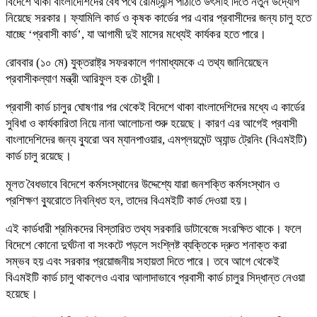
বিদেশে থাকা বাংলাদেশিদের বৈধ পথে রেমিট্যান্স পাঠাতে উৎসাহ দিতে নতুন উদ্যোগ
নিয়েছে সরকার। ফ্যামিলি কার্ড ও কৃষক কার্ডের পর এবার প্রবাসীদের জন্য চালু হতে
যাচ্ছে ‘প্রবাসী কার্ড’, যা আগামী দুই মাসের মধ্যেই কার্যকর হতে পারে।
রোববার (১০ মে) যুক্তরাষ্ট্র সফরকালে গণমাধ্যমকে এ তথ্য জানিয়েছেন
প্রবাসীকল্যাণ মন্ত্রী আরিফুল হক চৌধুরী।
প্রবাসী কার্ড চালুর ঘোষণার পর থেকেই বিদেশে থাকা বাংলাদেশিদের মধ্যে এ কার্ডের
সুবিধা ও কার্যকারিতা নিয়ে নানা আলোচনা শুরু হয়েছে। কারণ এর আগেই প্রবাসী
বাংলাদেশিদের জন্য ব্যুরো অব ম্যানপাওয়ার, এমপ্লয়মেন্ট অ্যান্ড ট্রেনিং (বিএমইটি)
কার্ড চালু রয়েছে।
মূলত বৈধভাবে বিদেশে কর্মসংস্থানের উদ্দেশ্যে যারা জনশক্তি কর্মসংস্থান ও
প্রশিক্ষণ ব্যুরোতে নিবন্ধিত হন, তাদের বিএমইটি কার্ড দেওয়া হয়।
এই কার্ডধারী শ্রমিকদের বিস্তারিত তথ্য সরকারি ডাটাবেজে সংরক্ষিত থাকে। ফলে
বিদেশে কোনো দুর্ঘটনা বা সংকটে পড়লে সংশ্লিষ্ট ব্যক্তিকে দ্রুত শনাক্ত করা
সম্ভব হয় এবং সরকার প্রয়োজনীয় সহায়তা দিতে পারে। তবে আগে থেকেই
বিএমইটি কার্ড চালু থাকলেও এবার আলাদাভাবে প্রবাসী কার্ড চালুর সিদ্ধান্ত নেওয়া
হয়েছে।