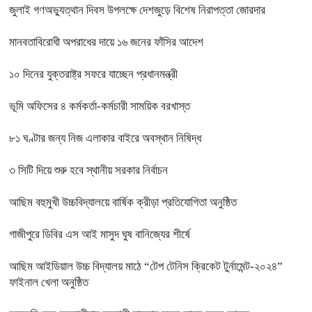
জুলাই গণঅভ্যুত্থান দিবস উপলক্ষে দেশজুড়ে বিশেষ নিরাপত্তা জোরদার
মানবতাবিরোধী অপরাধের দায়ে ১৬ জনের ফাঁসির আদেশ
১০ দিনের যুক্তরাষ্ট্র সফরে যাচ্ছেন প্রধানমন্ত্রী
ভূমি অফিসের ৪ কর্মকর্তা-কর্মচারী সাময়িক বরখাস্ত
৮১ ঘণ্টার জন্য নিজ এলাকার বাইরে অবস্থান নিষিদ্ধ
৩ সিটি দিয়ে শুরু হবে স্থানীয় সরকার নির্বাচন
আছিম বহুমুখী উচ্চবিদ্যালয়ে বার্ষিক ক্রীড়া প্রতিযোগিতা অনুষ্ঠিত
গাজীপুরে ডিবির এস আই মাসুদ ঘুষ বানিজ্যের শীর্ষে
আছিম আইডিয়াল উচ্চ বিদ্যালয় মাঠে “টেপ টেনিস ক্রিকেট টুর্নামেন্ট-২০২৪”
ফাইনাল খেলা অনুষ্ঠিত