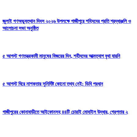
জুলাই গণঅভ্যুত্থান দিবস ২০২৬ উপলক্ষে গাজীপুরে শহিদদের প্রতি শ্রদ্ধাঞ্জলি ও
আলোচনা সভা অনুষ্ঠিত
৫ আগস্ট গণতন্ত্রকামী মানুষের বিজয়ের দিন, শহীদদের আত্মত্যাগ বৃথা যায়নি
৫ আগস্ট ঘিরে নাশকতার সুনির্দিষ্ট কোনো তথ্য নেই: ডিবি প্রধান
গাজীপুরের কোনাবাড়ীতে আইফোনসহ ৪৪টি চোরাই মোবাইল উদ্ধার, গ্রেপ্তার ২