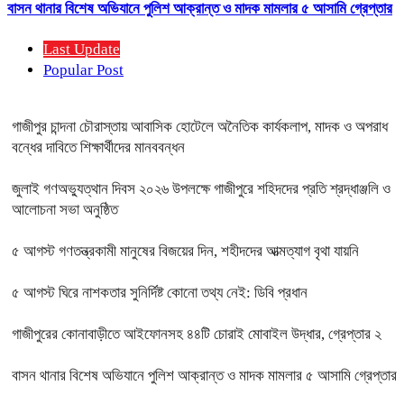
বাসন থানার বিশেষ অভিযানে পুলিশ আক্রান্ত ও মাদক মামলার ৫ আসামি গ্রেপ্তার
Last Update
Popular Post
গাজীপুর চান্দনা চৌরাস্তায় আবাসিক হোটেলে অনৈতিক কার্যকলাপ, মাদক ও অপরাধ
বন্ধের দাবিতে শিক্ষার্থীদের মানববন্ধন
জুলাই গণঅভ্যুত্থান দিবস ২০২৬ উপলক্ষে গাজীপুরে শহিদদের প্রতি শ্রদ্ধাঞ্জলি ও
আলোচনা সভা অনুষ্ঠিত
৫ আগস্ট গণতন্ত্রকামী মানুষের বিজয়ের দিন, শহীদদের আত্মত্যাগ বৃথা যায়নি
৫ আগস্ট ঘিরে নাশকতার সুনির্দিষ্ট কোনো তথ্য নেই: ডিবি প্রধান
গাজীপুরের কোনাবাড়ীতে আইফোনসহ ৪৪টি চোরাই মোবাইল উদ্ধার, গ্রেপ্তার ২
বাসন থানার বিশেষ অভিযানে পুলিশ আক্রান্ত ও মাদক মামলার ৫ আসামি গ্রেপ্তার