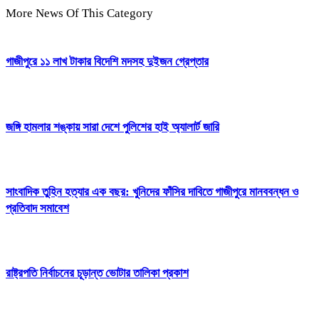
More News Of This Category
গাজীপুরে ১১ লাখ টাকার বিদেশি মদসহ দুইজন গ্রেপ্তার
জঙ্গি হামলার শঙ্কায় সারা দেশে পুলিশের হাই অ্যালার্ট জারি
সাংবাদিক তুহিন হত্যার এক বছর: খুনিদের ফাঁসির দাবিতে গাজীপুরে মানববন্ধন ও
প্রতিবাদ সমাবেশ
রাষ্ট্রপতি নির্বাচনের চূড়ান্ত ভোটার তালিকা প্রকাশ