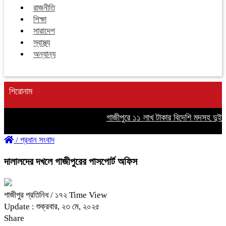
রাজনীতি
শিক্ষা
সারাদেশ
স্বাস্থ্য
অন্যান্য
শিরোনাম
গাজীপুরে ১১ লাখ টাকার বিদেশি মদসহ দুইজন 
/
প্রধান সংবাদ
দালালদের দখলে গাজীপুরের পাসপোর্ট অফিস
গাজীপুর প্রতিনিধ
/ ১৭২ Time View
Update : শুক্রবার, ২৩ মে, ২০২৫
Share