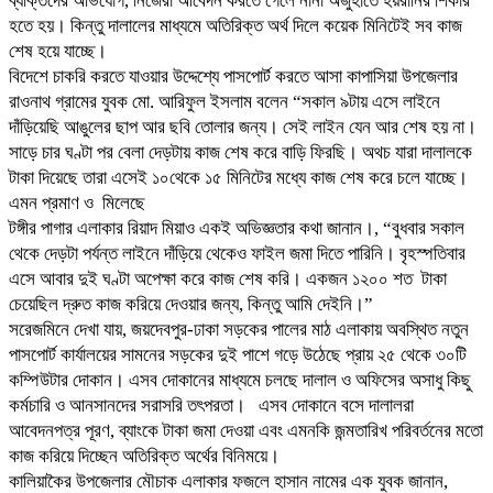
ব্যক্তিদের অভিযোগ, নিজেরা আবেদন করতে গেলে নানা অজুহাতে হয়রানির শিকার
হতে হয়। কিন্তু দালালের মাধ্যমে অতিরিক্ত অর্থ দিলে কয়েক মিনিটেই সব কাজ
শেষ হয়ে যাচ্ছে।
বিদেশে চাকরি করতে যাওয়ার উদ্দেশ্যে পাসপোর্ট করতে আসা কাপাসিয়া উপজেলার
রাওনাথ গ্রামের যুবক মো. আরিফুল ইসলাম বলেন “সকাল ৯টায় এসে লাইনে
দাঁড়িয়েছি আঙুলের ছাপ আর ছবি তোলার জন্য। সেই লাইন যেন আর শেষ হয় না।
সাড়ে চার ঘণ্টা পর বেলা দেড়টায় কাজ শেষ করে বাড়ি ফিরছি। অথচ যারা দালালকে
টাকা দিয়েছে তারা এসেই ১০থেকে ১৫ মিনিটের মধ্যে কাজ শেষ করে চলে যাচ্ছে।
এমন প্রমাণ ও মিলেছে
টঙ্গীর পাগার এলাকার রিয়াদ মিয়াও একই অভিজ্ঞতার কথা জানান।, “বুধবার সকাল
থেকে দেড়টা পর্যন্ত লাইনে দাঁড়িয়ে থেকেও ফাইল জমা দিতে পারিনি। বৃহস্পতিবার
এসে আবার দুই ঘণ্টা অপেক্ষা করে কাজ শেষ করি। একজন ১২০০ শত টাকা
চেয়েছিল দ্রুত কাজ করিয়ে দেওয়ার জন্য, কিন্তু আমি দেইনি।”
সরেজমিনে দেখা যায়, জয়দেবপুর-ঢাকা সড়কের পালের মাঠ এলাকায় অবস্থিত নতুন
পাসপোর্ট কার্যালয়ের সামনের সড়কের দুই পাশে গড়ে উঠেছে প্রায় ২৫ থেকে ৩০টি
কম্পিউটার দোকান। এসব দোকানের মাধ্যমে চলছে দালাল ও অফিসের অসাধু কিছু
কর্মচারি ও আনসানদের সরাসরি তৎপরতা। এসব দোকানে বসে দালালরা
আবেদনপত্র পূরণ, ব্যাংকে টাকা জমা দেওয়া এবং এমনকি জন্মতারিখ পরিবর্তনের মতো
কাজ করিয়ে দিচ্ছেন অতিরিক্ত অর্থের বিনিময়ে।
কালিয়াকৈর উপজেলার মৌচাক এলাকার ফজলে হাসান নামের এক যুবক জানান,