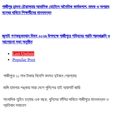
গাজীপুর চান্দনা চৌরাস্তায় আবাসিক হোটেলে অনৈতিক কার্যকলাপ, মাদক ও অপরাধ
বন্ধের দাবিতে শিক্ষার্থীদের মানববন্ধন
জুলাই গণঅভ্যুত্থান দিবস ২০২৬ উপলক্ষে গাজীপুরে শহিদদের প্রতি শ্রদ্ধাঞ্জলি ও
আলোচনা সভা অনুষ্ঠিত
Last Update
Popular Post
গাজীপুরে ১১ লাখ টাকার বিদেশি মদসহ দুইজন গ্রেপ্তার
জঙ্গি হামলার শঙ্কায় সারা দেশে পুলিশের হাই অ্যালার্ট জারি
সাংবাদিক তুহিন হত্যার এক বছর: খুনিদের ফাঁসির দাবিতে গাজীপুরে মানববন্ধন ও
প্রতিবাদ সমাবেশ