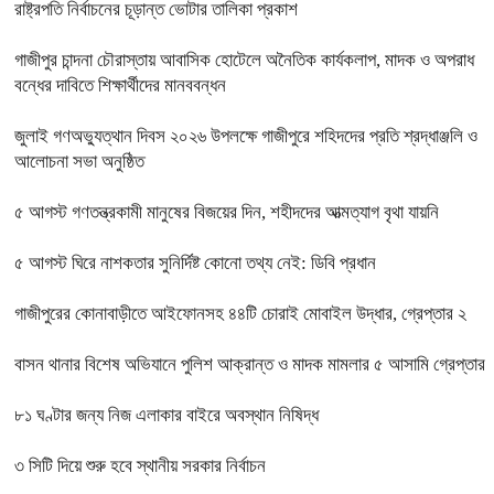
রাষ্ট্রপতি নির্বাচনের চূড়ান্ত ভোটার তালিকা প্রকাশ
গাজীপুর চান্দনা চৌরাস্তায় আবাসিক হোটেলে অনৈতিক কার্যকলাপ, মাদক ও অপরাধ
বন্ধের দাবিতে শিক্ষার্থীদের মানববন্ধন
জুলাই গণঅভ্যুত্থান দিবস ২০২৬ উপলক্ষে গাজীপুরে শহিদদের প্রতি শ্রদ্ধাঞ্জলি ও
আলোচনা সভা অনুষ্ঠিত
৫ আগস্ট গণতন্ত্রকামী মানুষের বিজয়ের দিন, শহীদদের আত্মত্যাগ বৃথা যায়নি
৫ আগস্ট ঘিরে নাশকতার সুনির্দিষ্ট কোনো তথ্য নেই: ডিবি প্রধান
গাজীপুরের কোনাবাড়ীতে আইফোনসহ ৪৪টি চোরাই মোবাইল উদ্ধার, গ্রেপ্তার ২
বাসন থানার বিশেষ অভিযানে পুলিশ আক্রান্ত ও মাদক মামলার ৫ আসামি গ্রেপ্তার
৮১ ঘণ্টার জন্য নিজ এলাকার বাইরে অবস্থান নিষিদ্ধ
৩ সিটি দিয়ে শুরু হবে স্থানীয় সরকার নির্বাচন