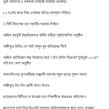
ভূমি অফিসের ৪ কর্মকর্তা-কর্মচারী সাময়িক বরখাস্ত
৮১ ঘণ্টার জন্য নিজ এলাকার বাইরে অবস্থান নিষিদ্ধ
৩ সিটি দিয়ে শুরু হবে স্থানীয় সরকার নির্বাচন
আছিম বহুমুখী উচ্চবিদ্যালয়ে বার্ষিক ক্রীড়া প্রতিযোগিতা অনুষ্ঠিত
গাজীপুরে ডিবির এস আই মাসুদ ঘুষ বানিজ্যের শীর্ষে
আছিম আইডিয়াল উচ্চ বিদ্যালয় মাঠে “টেপ টেনিস ক্রিকেট টুর্নামেন্ট-২০২৪”
ফাইনাল খেলা অনুষ্ঠিত
ময়মনসিংহের ফুলবাড়ীয়ায় সন্ত্রাসী হামলায় স্কুল ছাত্র সুজন আহত
গাজীপুরে তিন দিন ব্যাপী লালন উৎসব
ছাত্রদলের মিটিংয়ে না যাওয়ায় হলে শিক্ষার্থীকে মারধরের অভিযোগ।
জনগণকে সঙ্গে নিয়ে বিএনপি সবসময় আধিপত্যবাদকে রুখে দেবে: ফখরুল