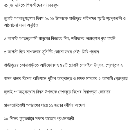
বন্ধের দাবিতে শিক্ষার্থীদের মানববন্ধন
জুলাই গণঅভ্যুত্থান দিবস ২০২৬ উপলক্ষে গাজীপুরে শহিদদের প্রতি শ্রদ্ধাঞ্জলি ও
আলোচনা সভা অনুষ্ঠিত
৫ আগস্ট গণতন্ত্রকামী মানুষের বিজয়ের দিন, শহীদদের আত্মত্যাগ বৃথা যায়নি
৫ আগস্ট ঘিরে নাশকতার সুনির্দিষ্ট কোনো তথ্য নেই: ডিবি প্রধান
গাজীপুরের কোনাবাড়ীতে আইফোনসহ ৪৪টি চোরাই মোবাইল উদ্ধার, গ্রেপ্তার ২
বাসন থানার বিশেষ অভিযানে পুলিশ আক্রান্ত ও মাদক মামলার ৫ আসামি গ্রেপ্তার
জুলাই গণঅভ্যুত্থান দিবস উপলক্ষে দেশজুড়ে বিশেষ নিরাপত্তা জোরদার
মানবতাবিরোধী অপরাধের দায়ে ১৬ জনের ফাঁসির আদেশ
১০ দিনের যুক্তরাষ্ট্র সফরে যাচ্ছেন প্রধানমন্ত্রী