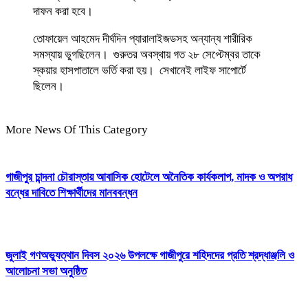
দাফন করা হবে।
তোফায়েল আহমেদ দীর্ঘদিন প্যারালাইজডসহ অন্যান্য শারীরিক
সমস্যায় ভুগছিলেন। গুরুতর অবস্থায় গত ২৮ সেপ্টেম্বর তাকে
স্কয়ার হাসপাতালে ভর্তি করা হয়। সেখানেই লাইফ সাপোর্টে
ছিলেন।
More News Of This Category
গাজীপুর চান্দনা চৌরাস্তায় আবাসিক হোটেলে অনৈতিক কার্যকলাপ, মাদক ও অপরাধ
বন্ধের দাবিতে শিক্ষার্থীদের মানববন্ধন
জুলাই গণঅভ্যুত্থান দিবস ২০২৬ উপলক্ষে গাজীপুরে শহিদদের প্রতি শ্রদ্ধাঞ্জলি ও
আলোচনা সভা অনুষ্ঠিত