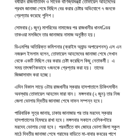
বর্ষীয়ান রাজনীতিবিদ ও সাবেক বাণিজ্যমন্ত্রী তোফায়েল আহমেদের
প্রথম জানাজা শেষে মিছিল বের করার চেষ্টার অভিযোগে ৭ জনকে
গ্রেপ্তার করেছে পুলিশ।
সোমবার (১ জুন) মাগরিবের নামাজের পর রাজধানীর ধানমণ্ডির
তাকওয়া মসজিদে তার জানাজার নামাজ অনুষ্ঠিত হয়।
ডিএমপির অতিরিক্ত কমিশনার (ক্রাইম অ্যান্ড অপারেশনস) এস এন
নজরুল ইসলাম বলেন, তোফায়েল আহমেদের জানাজা শেষে সেখান
থেকে একটি মিছিল বের করার চেষ্টা করেছিল কিছু নেতাকর্মী। এ
সময় তাৎক্ষণিকভাবে ৭জনকে গ্রেপ্তার করা হয়। তাদের
জিজ্ঞাসাবাদ করা হচ্ছে।
এদিন বিকাল সাড়ে ৩টায় রাজধানীর স্কয়ার হাসপাতালে চিকিৎসাধীন
অবস্থায় তোফায়েল আহমেদ মারা যান। মঙ্গলবার (২ জুন) তার নিজ
জেলা ভোলায় দ্বিতীয় জানাজা শেষে দাফন সম্পন্ন হবে।
পারিবারিক সূত্র জানায়, ঢাকায় জানাজার পর তার মরদেহ স্কয়ার
হাসপাতালের হিমঘরে রাখা হবে। মঙ্গলবার সকালে হেলিকপ্টারে
মরদেহ ভোলায় নেয়া হবে। পরবর্তীতে বাদ জোহর ভোলা জিলা স্কুল
মাঠে দ্বিতীয় জানাজা শেষে গ্রামের বাড়িতে মা-বাবার কবরের পাশে