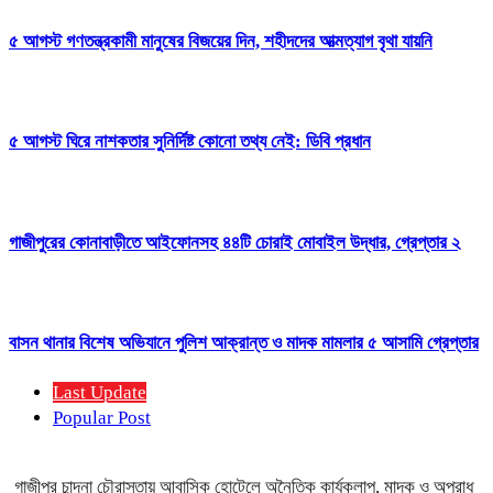
৫ আগস্ট গণতন্ত্রকামী মানুষের বিজয়ের দিন, শহীদদের আত্মত্যাগ বৃথা যায়নি
৫ আগস্ট ঘিরে নাশকতার সুনির্দিষ্ট কোনো তথ্য নেই: ডিবি প্রধান
গাজীপুরের কোনাবাড়ীতে আইফোনসহ ৪৪টি চোরাই মোবাইল উদ্ধার, গ্রেপ্তার ২
বাসন থানার বিশেষ অভিযানে পুলিশ আক্রান্ত ও মাদক মামলার ৫ আসামি গ্রেপ্তার
Last Update
Popular Post
গাজীপুর চান্দনা চৌরাস্তায় আবাসিক হোটেলে অনৈতিক কার্যকলাপ, মাদক ও অপরাধ