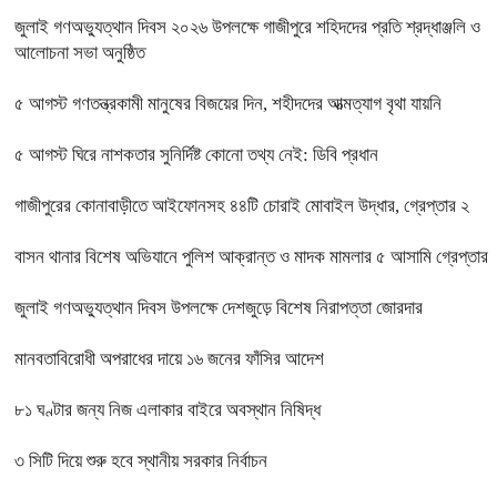
জুলাই গণঅভ্যুত্থান দিবস ২০২৬ উপলক্ষে গাজীপুরে শহিদদের প্রতি শ্রদ্ধাঞ্জলি ও
আলোচনা সভা অনুষ্ঠিত
৫ আগস্ট গণতন্ত্রকামী মানুষের বিজয়ের দিন, শহীদদের আত্মত্যাগ বৃথা যায়নি
৫ আগস্ট ঘিরে নাশকতার সুনির্দিষ্ট কোনো তথ্য নেই: ডিবি প্রধান
গাজীপুরের কোনাবাড়ীতে আইফোনসহ ৪৪টি চোরাই মোবাইল উদ্ধার, গ্রেপ্তার ২
বাসন থানার বিশেষ অভিযানে পুলিশ আক্রান্ত ও মাদক মামলার ৫ আসামি গ্রেপ্তার
জুলাই গণঅভ্যুত্থান দিবস উপলক্ষে দেশজুড়ে বিশেষ নিরাপত্তা জোরদার
মানবতাবিরোধী অপরাধের দায়ে ১৬ জনের ফাঁসির আদেশ
৮১ ঘণ্টার জন্য নিজ এলাকার বাইরে অবস্থান নিষিদ্ধ
৩ সিটি দিয়ে শুরু হবে স্থানীয় সরকার নির্বাচন