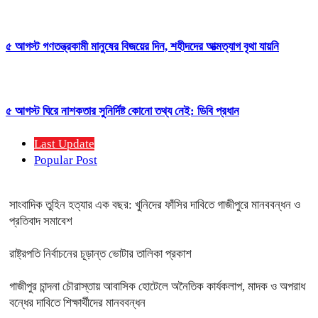
৫ আগস্ট গণতন্ত্রকামী মানুষের বিজয়ের দিন, শহীদদের আত্মত্যাগ বৃথা যায়নি
৫ আগস্ট ঘিরে নাশকতার সুনির্দিষ্ট কোনো তথ্য নেই: ডিবি প্রধান
Last Update
Popular Post
সাংবাদিক তুহিন হত্যার এক বছর: খুনিদের ফাঁসির দাবিতে গাজীপুরে মানববন্ধন ও
প্রতিবাদ সমাবেশ
রাষ্ট্রপতি নির্বাচনের চূড়ান্ত ভোটার তালিকা প্রকাশ
গাজীপুর চান্দনা চৌরাস্তায় আবাসিক হোটেলে অনৈতিক কার্যকলাপ, মাদক ও অপরাধ
বন্ধের দাবিতে শিক্ষার্থীদের মানববন্ধন