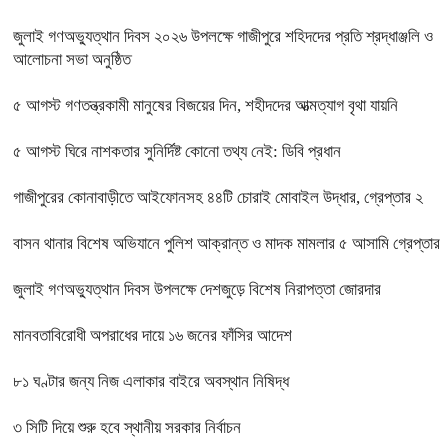
জুলাই গণঅভ্যুত্থান দিবস ২০২৬ উপলক্ষে গাজীপুরে শহিদদের প্রতি শ্রদ্ধাঞ্জলি ও
আলোচনা সভা অনুষ্ঠিত
৫ আগস্ট গণতন্ত্রকামী মানুষের বিজয়ের দিন, শহীদদের আত্মত্যাগ বৃথা যায়নি
৫ আগস্ট ঘিরে নাশকতার সুনির্দিষ্ট কোনো তথ্য নেই: ডিবি প্রধান
গাজীপুরের কোনাবাড়ীতে আইফোনসহ ৪৪টি চোরাই মোবাইল উদ্ধার, গ্রেপ্তার ২
বাসন থানার বিশেষ অভিযানে পুলিশ আক্রান্ত ও মাদক মামলার ৫ আসামি গ্রেপ্তার
জুলাই গণঅভ্যুত্থান দিবস উপলক্ষে দেশজুড়ে বিশেষ নিরাপত্তা জোরদার
মানবতাবিরোধী অপরাধের দায়ে ১৬ জনের ফাঁসির আদেশ
৮১ ঘণ্টার জন্য নিজ এলাকার বাইরে অবস্থান নিষিদ্ধ
৩ সিটি দিয়ে শুরু হবে স্থানীয় সরকার নির্বাচন