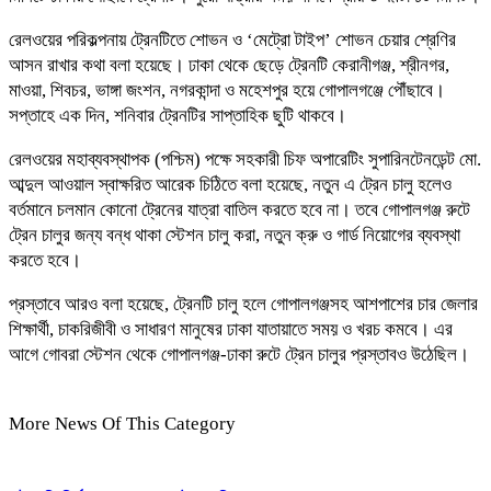
রেলওয়ের পরিকল্পনায় ট্রেনটিতে শোভন ও ‘মেট্রো টাইপ’ শোভন চেয়ার শ্রেণির
আসন রাখার কথা বলা হয়েছে। ঢাকা থেকে ছেড়ে ট্রেনটি কেরানীগঞ্জ, শ্রীনগর,
মাওয়া, শিবচর, ভাঙ্গা জংশন, নগরকান্দা ও মহেশপুর হয়ে গোপালগঞ্জে পৌঁছাবে।
সপ্তাহে এক দিন, শনিবার ট্রেনটির সাপ্তাহিক ছুটি থাকবে।
রেলওয়ের মহাব্যবস্থাপক (পশ্চিম) পক্ষে সহকারী চিফ অপারেটিং সুপারিনটেনডেন্ট মো.
আব্দুল আওয়াল স্বাক্ষরিত আরেক চিঠিতে বলা হয়েছে, নতুন এ ট্রেন চালু হলেও
বর্তমানে চলমান কোনো ট্রেনের যাত্রা বাতিল করতে হবে না। তবে গোপালগঞ্জ রুটে
ট্রেন চালুর জন্য বন্ধ থাকা স্টেশন চালু করা, নতুন ক্রু ও গার্ড নিয়োগের ব্যবস্থা
করতে হবে।
প্রস্তাবে আরও বলা হয়েছে, ট্রেনটি চালু হলে গোপালগঞ্জসহ আশপাশের চার জেলার
শিক্ষার্থী, চাকরিজীবী ও সাধারণ মানুষের ঢাকা যাতায়াতে সময় ও খরচ কমবে। এর
আগে গোবরা স্টেশন থেকে গোপালগঞ্জ-ঢাকা রুটে ট্রেন চালুর প্রস্তাবও উঠেছিল।
More News Of This Category