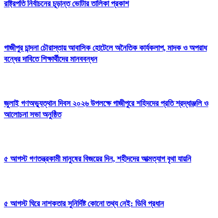
রাষ্ট্রপতি নির্বাচনের চূড়ান্ত ভোটার তালিকা প্রকাশ
গাজীপুর চান্দনা চৌরাস্তায় আবাসিক হোটেলে অনৈতিক কার্যকলাপ, মাদক ও অপরাধ
বন্ধের দাবিতে শিক্ষার্থীদের মানববন্ধন
জুলাই গণঅভ্যুত্থান দিবস ২০২৬ উপলক্ষে গাজীপুরে শহিদদের প্রতি শ্রদ্ধাঞ্জলি ও
আলোচনা সভা অনুষ্ঠিত
৫ আগস্ট গণতন্ত্রকামী মানুষের বিজয়ের দিন, শহীদদের আত্মত্যাগ বৃথা যায়নি
৫ আগস্ট ঘিরে নাশকতার সুনির্দিষ্ট কোনো তথ্য নেই: ডিবি প্রধান