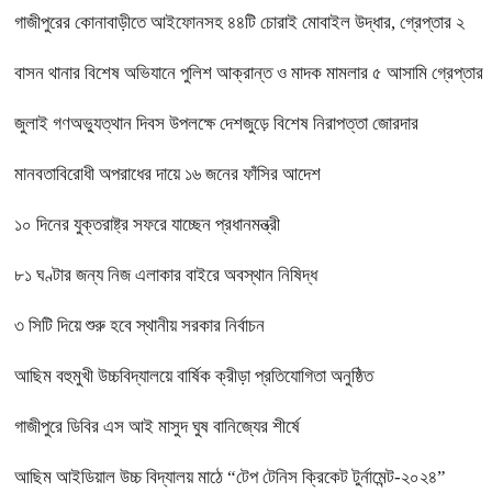
গাজীপুরের কোনাবাড়ীতে আইফোনসহ ৪৪টি চোরাই মোবাইল উদ্ধার, গ্রেপ্তার ২
বাসন থানার বিশেষ অভিযানে পুলিশ আক্রান্ত ও মাদক মামলার ৫ আসামি গ্রেপ্তার
জুলাই গণঅভ্যুত্থান দিবস উপলক্ষে দেশজুড়ে বিশেষ নিরাপত্তা জোরদার
মানবতাবিরোধী অপরাধের দায়ে ১৬ জনের ফাঁসির আদেশ
১০ দিনের যুক্তরাষ্ট্র সফরে যাচ্ছেন প্রধানমন্ত্রী
৮১ ঘণ্টার জন্য নিজ এলাকার বাইরে অবস্থান নিষিদ্ধ
৩ সিটি দিয়ে শুরু হবে স্থানীয় সরকার নির্বাচন
আছিম বহুমুখী উচ্চবিদ্যালয়ে বার্ষিক ক্রীড়া প্রতিযোগিতা অনুষ্ঠিত
গাজীপুরে ডিবির এস আই মাসুদ ঘুষ বানিজ্যের শীর্ষে
আছিম আইডিয়াল উচ্চ বিদ্যালয় মাঠে “টেপ টেনিস ক্রিকেট টুর্নামেন্ট-২০২৪”