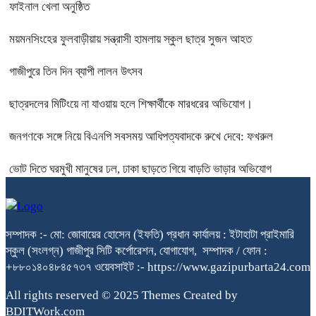
ফাইনাল খেলা অনুষ্ঠিত
ময়মনসিংহের ফুলবাড়ীয়ায় সন্ত্রাসী হামলায় স্কুল ছাত্র সুজন আহত
গাজীপুরে তিন দিন ব্যাপী লালন উৎসব
ছাত্রদলের মিটিংয়ে না যাওয়ায় হলে শিক্ষার্থীকে মারধরের অভিযোগ।
জনগণকে সঙ্গে নিয়ে বিএনপি সবসময় আধিপত্যবাদকে রুখে দেবে: ফখরুল
ভোট দিতে ঘরমুখী মানুষের ঢল, ঢাকা ছাড়তে গিয়ে বাড়তি ভাড়ার অভিযোগ
সম্পাদক :- মো: জোবায়ের হোসেন (ইফতি) প্রধান কার্যালয় : ইটাহাটা প্রাইমারি
স্কুল (সংলগ্ন) গাজীপুর সিটি কর্পোরেশন, যোগাযোগ, সম্পাদক / ফোন :
+৮৮০১৪০৪৮৪৫৭৩৭ ওয়েবসাইট :- https://www.gazipurbarta24.com
All rights reserved © 2025 Themes Created by
BDITWork.com