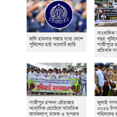
সাংবাদিক 
বছর: খুনিদ
জঙ্গি হামলার শঙ্কায় সারা দেশে
গাজীপুরে 
পুলিশের হাই অ্যালার্ট জারি
প্রতিবাদ 
গাজীপুর চান্দনা চৌরাস্তায়
জুলাই গণঅভ
আবাসিক হোটেলে অনৈতিক
২০২৬ উপলক
কার্যকলাপ, মাদক ও অপরাধ
শহিদদের প্র