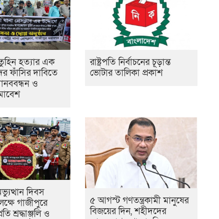
তুহিন হত্যার এক
রাষ্ট্রপতি নির্বাচনের চূড়ান্ত
ের ফাঁসির দাবিতে
ভোটার তালিকা প্রকাশ
মানববন্ধন ও
সমাবেশ
্যুত্থান দিবস
৫ আগস্ট গণতন্ত্রকামী মানুষের
্ষে গাজীপুরে
বিজয়ের দিন, শহীদদের
তি শ্রদ্ধাঞ্জলি ও