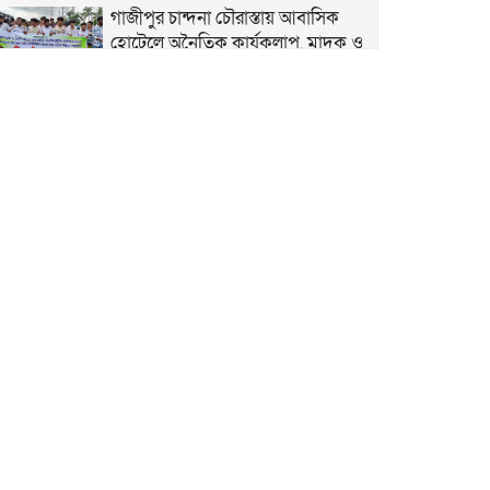
গাজীপুর চান্দনা চৌরাস্তায় আবাসিক
হোটেলে অনৈতিক কার্যকলাপ, মাদক ও
অপরাধ বন্ধের দাবিতে শিক্ষার্থীদের
মানববন্ধন
জুলাই গণঅভ্যুত্থান দিবস ২০২৬
উপলক্ষে গাজীপুরে শহিদদের প্রতি
শ্রদ্ধাঞ্জলি ও আলোচনা সভা অনুষ্ঠিত
৫ আগস্ট গণতন্ত্রকামী মানুষের বিজয়ের
দিন, শহীদদের আত্মত্যাগ বৃথা যায়নি
৫ আগস্ট ঘিরে নাশকতার সুনির্দিষ্ট
কোনো তথ্য নেই: ডিবি প্রধান
গাজীপুরের কোনাবাড়ীতে আইফোনসহ
৪৪টি চোরাই মোবাইল উদ্ধার, গ্রেপ্তার ২
বাসন থানার বিশেষ অভিযানে পুলিশ