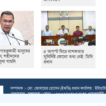
তন্ত্রকামী মানুষের
৫ আগস্ট ঘিরে নাশকতার
ন, শহীদদের
সুনির্দিষ্ট কোনো তথ্য নেই: ডিবি
বৃথা যায়নি
প্রধান
সম্পাদক :- মো: জোবায়ের হোসেন (ইফতি) প্রধান কার্যালয় : ইটাহাটা প্
যোগাযোগ, সম্পাদক / ফোন : +৮৮০১৪০৪৮৪৫৭৩৭ ওয়েবসাইট :
All rights reserved © 2025 Themes Created by BDIT