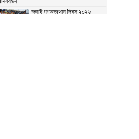
মানববন্ধন
জুলাই গণঅভ্যুত্থান দিবস ২০২৬
উপলক্ষে গাজীপুরে শহিদদের প্রতি
শ্রদ্ধাঞ্জলি ও আলোচনা সভা অনুষ্ঠিত
৫ আগস্ট গণতন্ত্রকামী মানুষের বিজয়ের
দিন, শহীদদের আত্মত্যাগ বৃথা যায়নি
৫ আগস্ট ঘিরে নাশকতার সুনির্দিষ্ট
কোনো তথ্য নেই: ডিবি প্রধান
গাজীপুরের কোনাবাড়ীতে আইফোনসহ
৪৪টি চোরাই মোবাইল উদ্ধার, গ্রেপ্তার ২
বাসন থানার বিশেষ অভিযানে পুলিশ
আক্রান্ত ও মাদক মামলার ৫ আসামি
গ্রেপ্তার
জুলাই গণঅভ্যুত্থান দিবস উপলক্ষে