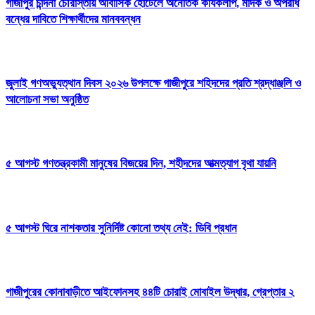
গাজীপুর চান্দনা চৌরাস্তায় আবাসিক হোটেলে অনৈতিক কার্যকলাপ, মাদক ও অপরাধ
বন্ধের দাবিতে শিক্ষার্থীদের মানববন্ধন
জুলাই গণঅভ্যুত্থান দিবস ২০২৬ উপলক্ষে গাজীপুরে শহিদদের প্রতি শ্রদ্ধাঞ্জলি ও
আলোচনা সভা অনুষ্ঠিত
৫ আগস্ট গণতন্ত্রকামী মানুষের বিজয়ের দিন, শহীদদের আত্মত্যাগ বৃথা যায়নি
৫ আগস্ট ঘিরে নাশকতার সুনির্দিষ্ট কোনো তথ্য নেই: ডিবি প্রধান
গাজীপুরের কোনাবাড়ীতে আইফোনসহ ৪৪টি চোরাই মোবাইল উদ্ধার, গ্রেপ্তার ২