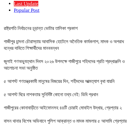
Last Update
Popular Post
রাষ্ট্রপতি নির্বাচনের চূড়ান্ত ভোটার তালিকা প্রকাশ
গাজীপুর চান্দনা চৌরাস্তায় আবাসিক হোটেলে অনৈতিক কার্যকলাপ, মাদক ও অপরাধ
বন্ধের দাবিতে শিক্ষার্থীদের মানববন্ধন
জুলাই গণঅভ্যুত্থান দিবস ২০২৬ উপলক্ষে গাজীপুরে শহিদদের প্রতি শ্রদ্ধাঞ্জলি ও
আলোচনা সভা অনুষ্ঠিত
৫ আগস্ট গণতন্ত্রকামী মানুষের বিজয়ের দিন, শহীদদের আত্মত্যাগ বৃথা যায়নি
৫ আগস্ট ঘিরে নাশকতার সুনির্দিষ্ট কোনো তথ্য নেই: ডিবি প্রধান
গাজীপুরের কোনাবাড়ীতে আইফোনসহ ৪৪টি চোরাই মোবাইল উদ্ধার, গ্রেপ্তার ২
বাসন থানার বিশেষ অভিযানে পুলিশ আক্রান্ত ও মাদক মামলার ৫ আসামি গ্রেপ্তার