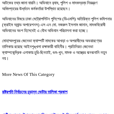
আটকের তথ্য জানা যায়নি। অভিযানে র‌্যাব, পুলিশ ও মাদকদ্রব্য নিয়ন্ত্রণ
অধিদপ্তরের ঊর্ধ্বতন কর্মকর্তারা উপস্থিত রয়েছেন।
অভিযানের বিষয়ে ঢাকা মেট্রোপলিটন পুলিশের (ডিএমপি) অতিরিক্ত পুলিশ কমিশনার
(ক্রাইম অ্যান্ড অপারেশনস) এস এন মো. নজরুল ইসলাম জানান, মাদকবিরোধী
অভিযানের অংশ হিসেবেই এ যৌথ অভিযান পরিচালনা করা হচ্ছে।
মোহাম্মদপুরের জেনেভা ক্যাম্পটি মাদকের আখড়া ও অপরাধীদের অভয়ারণ্যের
তালিকায় রয়েছে আইনশৃঙ্খলা রক্ষাকারী বাহিনীর। প্রতিনিয়ত জেনেভা
ক্যাম্পকেন্দ্রিক এলাকায় চুরি-ছিনতাই, গুম-খুন, মাদক ও অস্ত্রের ঝনঝনানি নতুন
নয়।
More News Of This Category
রাষ্ট্রপতি নির্বাচনের চূড়ান্ত ভোটার তালিকা প্রকাশ