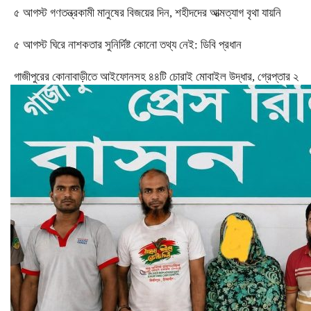
৫ আগস্ট গণতন্ত্রকামী মানুষের বিজয়ের দিন, শহীদদের আত্মত্যাগ বৃথা যায়নি
৫ আগস্ট ঘিরে নাশকতার সুনির্দিষ্ট কোনো তথ্য নেই: ডিবি প্রধান
গাজীপুরের কোনাবাড়ীতে আইফোনসহ ৪৪টি চোরাই মোবাইল উদ্ধার, গ্রেপ্তার ২