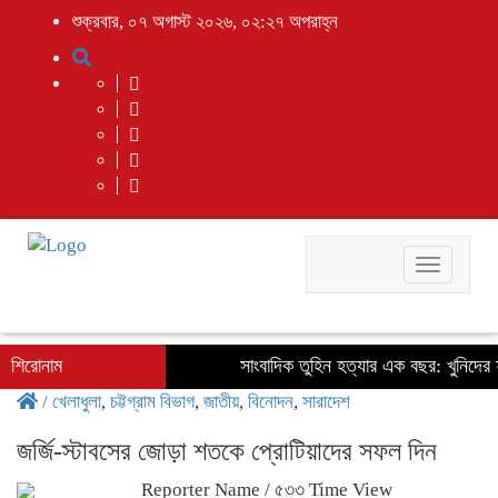
শুক্রবার, ০৭ অগাস্ট ২০২৬, ০২:২৭ অপরাহ্ন
Toggle
navigati
শিরোনাম
সাংবাদিক তুহিন হত্যার এক বছর: খুনিদের ফা
/
খেলাধুলা
,
চট্টগ্রাম বিভাগ
,
জাতীয়
,
বিনোদন
,
সারাদেশ
জর্জি-স্টাবসের জোড়া শতকে প্রোটিয়াদের সফল দিন
Reporter Name
/ ৫৩৩ Time View