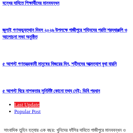
বন্ধের দাবিতে শিক্ষার্থীদের মানববন্ধন
জুলাই গণঅভ্যুত্থান দিবস ২০২৬ উপলক্ষে গাজীপুরে শহিদদের প্রতি শ্রদ্ধাঞ্জলি ও
আলোচনা সভা অনুষ্ঠিত
৫ আগস্ট গণতন্ত্রকামী মানুষের বিজয়ের দিন, শহীদদের আত্মত্যাগ বৃথা যায়নি
৫ আগস্ট ঘিরে নাশকতার সুনির্দিষ্ট কোনো তথ্য নেই: ডিবি প্রধান
Last Update
Popular Post
সাংবাদিক তুহিন হত্যার এক বছর: খুনিদের ফাঁসির দাবিতে গাজীপুরে মানববন্ধন ও