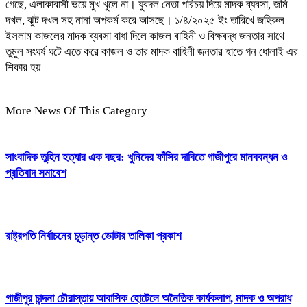
গেছে, এলাকাবাসী ভয়ে মুখ খুলে না। যুবদল নেতা পরিচয় দিয়ে মাদক ব্যবসা, জমি
দখল, ঝুট দখল সহ নানা অপকর্ম করে আসছে। ১/৪/২০২৫ ইং তারিখে জহিরুল
ইসলাম কাজলের মাদক ব্যবসা বাধা দিলে কাজল বাহিনী ও বিক্ষবদ্ধ জনতার সাথে
তুমুল সংঘর্ষ ঘটে এতে করে কাজল ও তার মাদক বাহিনী জনতার হাতে গন ধোলাই এর
শিকার হয়
More News Of This Category
সাংবাদিক তুহিন হত্যার এক বছর: খুনিদের ফাঁসির দাবিতে গাজীপুরে মানববন্ধন ও
প্রতিবাদ সমাবেশ
রাষ্ট্রপতি নির্বাচনের চূড়ান্ত ভোটার তালিকা প্রকাশ
গাজীপুর চান্দনা চৌরাস্তায় আবাসিক হোটেলে অনৈতিক কার্যকলাপ, মাদক ও অপরাধ