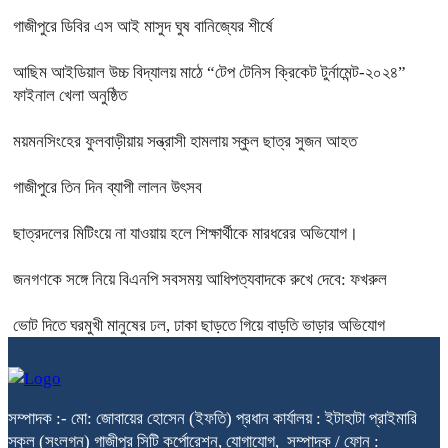
গাজীপুরে ডিবির এস আই মাসুদ ঘুষ বানিজ্যের শীর্ষে
আছিম আইডিয়াল উচ্চ বিদ্যালয় মাঠে “টেপ টেনিস ক্রিকেট টুর্নামেন্ট-২০২৪”
ফাইনাল খেলা অনুষ্ঠিত
ময়মনসিংহের ফুলবাড়ীয়ায় সন্ত্রাসী হামলায় স্কুল ছাত্র সুজন আহত
গাজীপুরে তিন দিন ব্যাপী লালন উৎসব
ছাত্রদলের মিটিংয়ে না যাওয়ায় হলে শিক্ষার্থীকে মারধরের অভিযোগ।
জনগণকে সঙ্গে নিয়ে বিএনপি সবসময় আধিপত্যবাদকে রুখে দেবে: ফখরুল
ভোট দিতে ঘরমুখী মানুষের ঢল, ঢাকা ছাড়তে গিয়ে বাড়তি ভাড়ার অভিযোগ
সম্পাদক :- মো: জোবায়ের হোসেন (ইফতি) প্রধান কার্যালয় : ইটাহাটা প্রাইমারি
স্কুল (সংলগ্ন) গাজীপুর সিটি কর্পোরেশন, যোগাযোগ, সম্পাদক / ফোন :