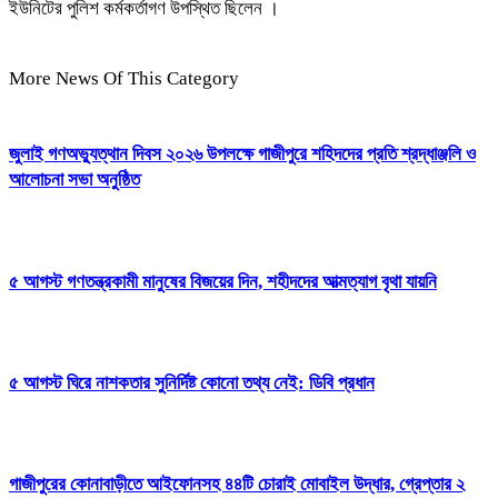
ইউনিটের পুলিশ কর্মকর্তাগণ উপস্থিত ছিলেন ।
More News Of This Category
জুলাই গণঅভ্যুত্থান দিবস ২০২৬ উপলক্ষে গাজীপুরে শহিদদের প্রতি শ্রদ্ধাঞ্জলি ও
আলোচনা সভা অনুষ্ঠিত
৫ আগস্ট গণতন্ত্রকামী মানুষের বিজয়ের দিন, শহীদদের আত্মত্যাগ বৃথা যায়নি
৫ আগস্ট ঘিরে নাশকতার সুনির্দিষ্ট কোনো তথ্য নেই: ডিবি প্রধান
গাজীপুরের কোনাবাড়ীতে আইফোনসহ ৪৪টি চোরাই মোবাইল উদ্ধার, গ্রেপ্তার ২