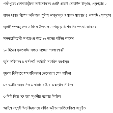
গাজীপুরের কোনাবাড়ীতে আইফোনসহ ৪৪টি চোরাই মোবাইল উদ্ধার, গ্রেপ্তার ২
বাসন থানার বিশেষ অভিযানে পুলিশ আক্রান্ত ও মাদক মামলার ৫ আসামি গ্রেপ্তার
জুলাই গণঅভ্যুত্থান দিবস উপলক্ষে দেশজুড়ে বিশেষ নিরাপত্তা জোরদার
মানবতাবিরোধী অপরাধের দায়ে ১৬ জনের ফাঁসির আদেশ
১০ দিনের যুক্তরাষ্ট্র সফরে যাচ্ছেন প্রধানমন্ত্রী
ভূমি অফিসের ৪ কর্মকর্তা-কর্মচারী সাময়িক বরখাস্ত
বুধবার দিল্লিতে সাংবাদিকদের ডেকেছেন শেখ হাসিনা
৮১ ঘণ্টার জন্য নিজ এলাকার বাইরে অবস্থান নিষিদ্ধ
৩ সিটি দিয়ে শুরু হবে স্থানীয় সরকার নির্বাচন
আছিম বহুমুখী উচ্চবিদ্যালয়ে বার্ষিক ক্রীড়া প্রতিযোগিতা অনুষ্ঠিত