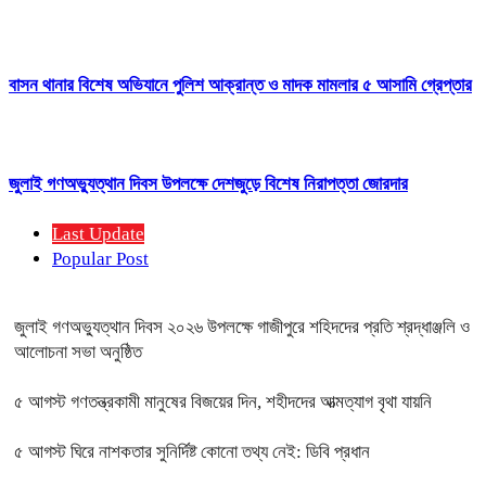
বাসন থানার বিশেষ অভিযানে পুলিশ আক্রান্ত ও মাদক মামলার ৫ আসামি গ্রেপ্তার
জুলাই গণঅভ্যুত্থান দিবস উপলক্ষে দেশজুড়ে বিশেষ নিরাপত্তা জোরদার
Last Update
Popular Post
জুলাই গণঅভ্যুত্থান দিবস ২০২৬ উপলক্ষে গাজীপুরে শহিদদের প্রতি শ্রদ্ধাঞ্জলি ও
আলোচনা সভা অনুষ্ঠিত
৫ আগস্ট গণতন্ত্রকামী মানুষের বিজয়ের দিন, শহীদদের আত্মত্যাগ বৃথা যায়নি
৫ আগস্ট ঘিরে নাশকতার সুনির্দিষ্ট কোনো তথ্য নেই: ডিবি প্রধান