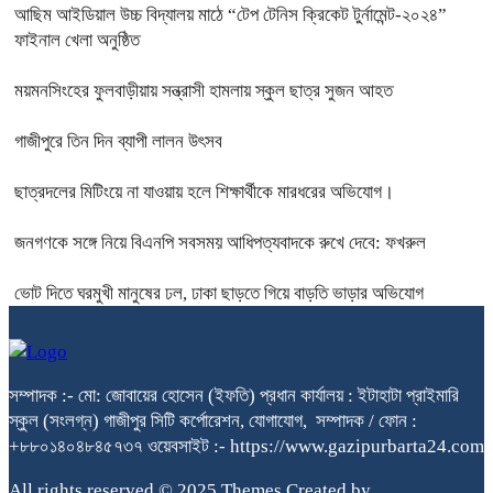
আছিম আইডিয়াল উচ্চ বিদ্যালয় মাঠে “টেপ টেনিস ক্রিকেট টুর্নামেন্ট-২০২৪”
ফাইনাল খেলা অনুষ্ঠিত
ময়মনসিংহের ফুলবাড়ীয়ায় সন্ত্রাসী হামলায় স্কুল ছাত্র সুজন আহত
গাজীপুরে তিন দিন ব্যাপী লালন উৎসব
ছাত্রদলের মিটিংয়ে না যাওয়ায় হলে শিক্ষার্থীকে মারধরের অভিযোগ।
জনগণকে সঙ্গে নিয়ে বিএনপি সবসময় আধিপত্যবাদকে রুখে দেবে: ফখরুল
ভোট দিতে ঘরমুখী মানুষের ঢল, ঢাকা ছাড়তে গিয়ে বাড়তি ভাড়ার অভিযোগ
সম্পাদক :- মো: জোবায়ের হোসেন (ইফতি) প্রধান কার্যালয় : ইটাহাটা প্রাইমারি
স্কুল (সংলগ্ন) গাজীপুর সিটি কর্পোরেশন, যোগাযোগ, সম্পাদক / ফোন :
+৮৮০১৪০৪৮৪৫৭৩৭ ওয়েবসাইট :- https://www.gazipurbarta24.com
All rights reserved © 2025 Themes Created by