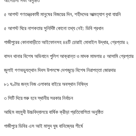
আলোচনা সভা অনুষ্ঠিত
৫ আগস্ট গণতন্ত্রকামী মানুষের বিজয়ের দিন, শহীদদের আত্মত্যাগ বৃথা যায়নি
৫ আগস্ট ঘিরে নাশকতার সুনির্দিষ্ট কোনো তথ্য নেই: ডিবি প্রধান
গাজীপুরের কোনাবাড়ীতে আইফোনসহ ৪৪টি চোরাই মোবাইল উদ্ধার, গ্রেপ্তার ২
বাসন থানার বিশেষ অভিযানে পুলিশ আক্রান্ত ও মাদক মামলার ৫ আসামি গ্রেপ্তার
জুলাই গণঅভ্যুত্থান দিবস উপলক্ষে দেশজুড়ে বিশেষ নিরাপত্তা জোরদার
৮১ ঘণ্টার জন্য নিজ এলাকার বাইরে অবস্থান নিষিদ্ধ
৩ সিটি দিয়ে শুরু হবে স্থানীয় সরকার নির্বাচন
আছিম বহুমুখী উচ্চবিদ্যালয়ে বার্ষিক ক্রীড়া প্রতিযোগিতা অনুষ্ঠিত
গাজীপুরে ডিবির এস আই মাসুদ ঘুষ বানিজ্যের শীর্ষে