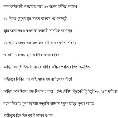
মানবতাবিরোধী অপরাধের দায়ে ১৬ জনের ফাঁসির আদেশ
১০ দিনের যুক্তরাষ্ট্র সফরে যাচ্ছেন প্রধানমন্ত্রী
ভূমি অফিসের ৪ কর্মকর্তা-কর্মচারী সাময়িক বরখাস্ত
৮১ ঘণ্টার জন্য নিজ এলাকার বাইরে অবস্থান নিষিদ্ধ
৩ সিটি দিয়ে শুরু হবে স্থানীয় সরকার নির্বাচন
আছিম বহুমুখী উচ্চবিদ্যালয়ে বার্ষিক ক্রীড়া প্রতিযোগিতা অনুষ্ঠিত
গাজীপুরে ডিবির এস আই মাসুদ ঘুষ বানিজ্যের শীর্ষে
আছিম আইডিয়াল উচ্চ বিদ্যালয় মাঠে “টেপ টেনিস ক্রিকেট টুর্নামেন্ট-২০২৪” ফাইনাল
ময়মনসিংহের ফুলবাড়ীয়ায় সন্ত্রাসী হামলায় স্কুল ছাত্র সুজন আহত
গাজীপুরে তিন দিন ব্যাপী লালন উৎসব