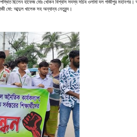
উপস্থিত ছিলেন হাফেজ মোঃ খোকন বিশ্বাস সদস্য সচিব ওলামা দল গাজীপুর মহানগর।
ী মো: আব্দুল খালেক সহ অন্যান্য নেতৃবৃন্দ।