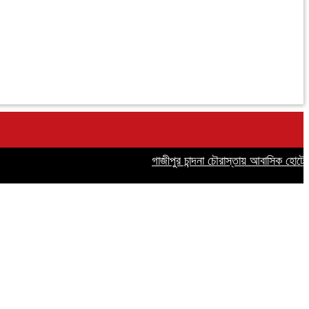
গাজীপুর চান্দনা চৌরাস্তায় আবাসিক হোটেলে অনৈতি