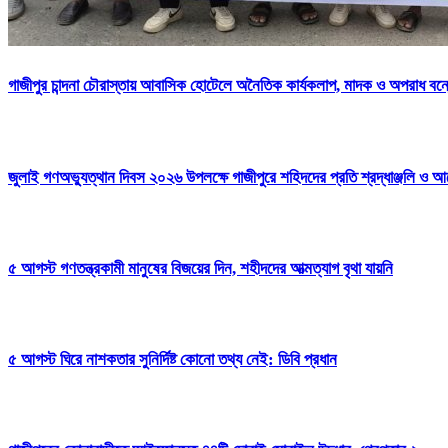
গাজীপুর চান্দনা চৌরাস্তায় আবাসিক হোটেলে অনৈতিক কার্যকলাপ, মাদক ও অপরাধ বন্ধের
জুলাই গণঅভ্যুত্থান দিবস ২০২৬ উপলক্ষে গাজীপুরে শহিদদের প্রতি শ্রদ্ধাঞ্জলি ও আ
৫ আগস্ট গণতন্ত্রকামী মানুষের বিজয়ের দিন, শহীদদের আত্মত্যাগ বৃথা যায়নি
৫ আগস্ট ঘিরে নাশকতার সুনির্দিষ্ট কোনো তথ্য নেই: ডিবি প্রধান