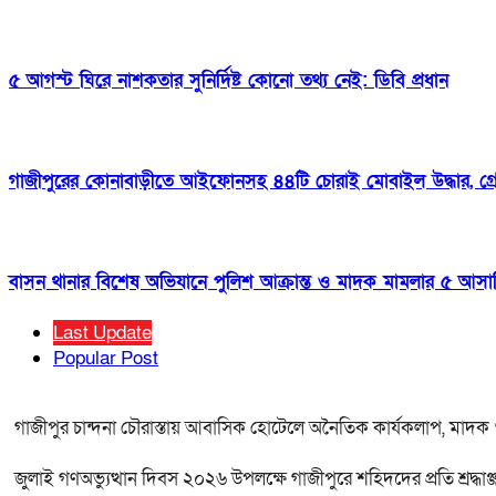
৫ আগস্ট ঘিরে নাশকতার সুনির্দিষ্ট কোনো তথ্য নেই: ডিবি প্রধান
গাজীপুরের কোনাবাড়ীতে আইফোনসহ ৪৪টি চোরাই মোবাইল উদ্ধার, গ্রেপ
বাসন থানার বিশেষ অভিযানে পুলিশ আক্রান্ত ও মাদক মামলার ৫ আসামি 
Last Update
Popular Post
গাজীপুর চান্দনা চৌরাস্তায় আবাসিক হোটেলে অনৈতিক কার্যকলাপ, মাদক ও 
জুলাই গণঅভ্যুত্থান দিবস ২০২৬ উপলক্ষে গাজীপুরে শহিদদের প্রতি শ্রদ্ধা