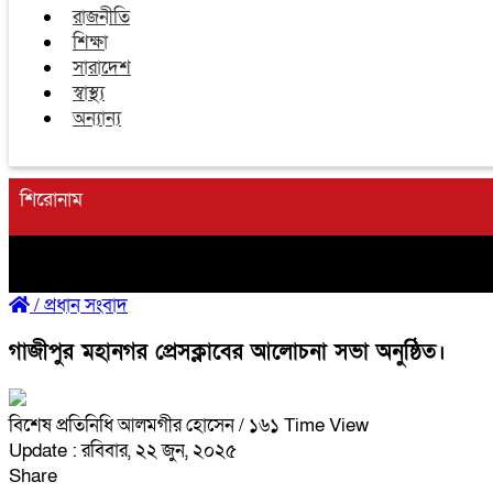
রাজনীতি
শিক্ষা
সারাদেশ
স্বাস্থ্য
অন্যান্য
শিরোনাম
/
প্রধান সংবাদ
গাজীপুর মহানগর প্রেসক্লাবের আলোচনা সভা অনুষ্ঠিত।
বিশেষ প্রতিনিধি আলমগীর হোসেন
/ ১৬১ Time View
Update : রবিবার, ২২ জুন, ২০২৫
Share