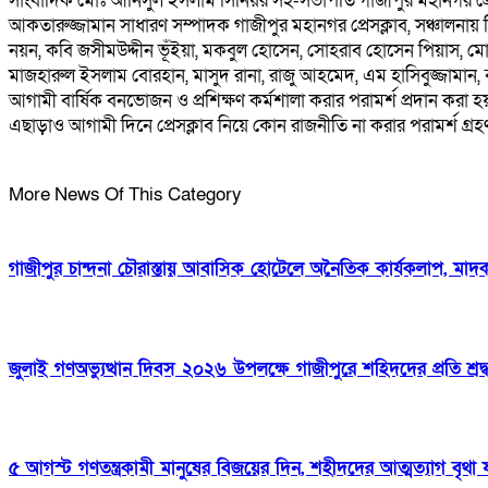
সাংবাদিক মোঃ আনিসুল ইসলাম সিনিয়র সহ-সভাপতি গাজীপুর মহানগর প্রেস
আকতারুজ্জামান সাধারণ সম্পাদক গাজীপুর মহানগর প্রেসক্লাব, সঞ্চালনায়
নয়ন, কবি জসীমউদ্দীন ভূঁইয়া, মকবুল হোসেন, সোহরাব হোসেন পিয়াস, ম
মাজহারুল ইসলাম বোরহান, মাসুদ রানা, রাজু আহমেদ, এম হাসিবুজ্জামান, বকু
আগামী বার্ষিক বনভোজন ও প্রশিক্ষণ কর্মশালা করার পরামর্শ প্রদান করা 
এছাড়াও আগামী দিনে প্রেসক্লাব নিয়ে কোন রাজনীতি না করার পরামর্শ গ্রহ
More News Of This Category
গাজীপুর চান্দনা চৌরাস্তায় আবাসিক হোটেলে অনৈতিক কার্যকলাপ, মাদক 
জুলাই গণঅভ্যুত্থান দিবস ২০২৬ উপলক্ষে গাজীপুরে শহিদদের প্রতি শ্রদ্
৫ আগস্ট গণতন্ত্রকামী মানুষের বিজয়ের দিন, শহীদদের আত্মত্যাগ বৃথা 