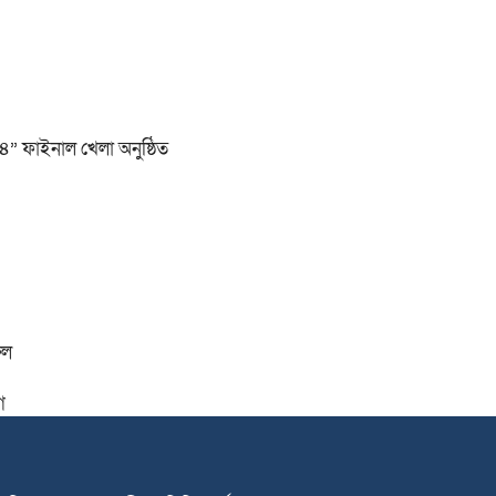
২৪” ফাইনাল খেলা অনুষ্ঠিত
ুল
গ