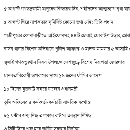
৫ আগস্ট গণতন্ত্রকামী মানুষের বিজয়ের দিন, শহীদদের আত্মত্যাগ বৃথা যা
৫ আগস্ট ঘিরে নাশকতার সুনির্দিষ্ট কোনো তথ্য নেই: ডিবি প্রধান
গাজীপুরের কোনাবাড়ীতে আইফোনসহ ৪৪টি চোরাই মোবাইল উদ্ধার, গ্রেপ্ত
বাসন থানার বিশেষ অভিযানে পুলিশ আক্রান্ত ও মাদক মামলার ৫ আসামি গ্র
জুলাই গণঅভ্যুত্থান দিবস উপলক্ষে দেশজুড়ে বিশেষ নিরাপত্তা জোরদার
মানবতাবিরোধী অপরাধের দায়ে ১৬ জনের ফাঁসির আদেশ
১০ দিনের যুক্তরাষ্ট্র সফরে যাচ্ছেন প্রধানমন্ত্রী
ভূমি অফিসের ৪ কর্মকর্তা-কর্মচারী সাময়িক বরখাস্ত
৮১ ঘণ্টার জন্য নিজ এলাকার বাইরে অবস্থান নিষিদ্ধ
৩ সিটি দিয়ে শুরু হবে স্থানীয় সরকার নির্বাচন