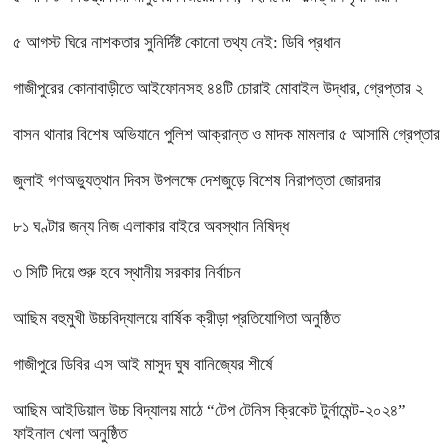
৫ আগস্ট ঘিরে নাশকতার সুনির্দিষ্ট কোনো তথ্য নেই: ডিবি প্রধান
গাজীপুরের কোনাবাড়ীতে আইফোনসহ ৪৪টি চোরাই মোবাইল উদ্ধার, গ্রেপ্তার ২
বাসন থানার বিশেষ অভিযানে পুলিশ আক্রান্ত ও মাদক মামলার ৫ আসামি গ্রেপ্তার
জুলাই গণঅভ্যুত্থান দিবস উপলক্ষে দেশজুড়ে বিশেষ নিরাপত্তা জোরদার
৮১ ঘণ্টার জন্য নিজ এলাকার বাইরে অবস্থান নিষিদ্ধ
৩ সিটি দিয়ে শুরু হবে স্থানীয় সরকার নির্বাচন
আছিম বহুমুখী উচ্চবিদ্যালয়ে বার্ষিক ক্রীড়া প্রতিযোগিতা অনুষ্ঠিত
গাজীপুরে ডিবির এস আই মাসুদ ঘুষ বানিজ্যের শীর্ষে
আছিম আইডিয়াল উচ্চ বিদ্যালয় মাঠে “টেপ টেনিস ক্রিকেট টুর্নামেন্ট-২০২৪”
ফাইনাল খেলা অনুষ্ঠিত