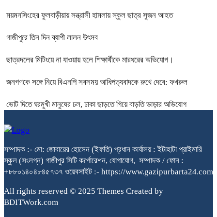
ময়মনসিংহের ফুলবাড়ীয়ায় সন্ত্রাসী হামলায় স্কুল ছাত্র সুজন আহত
গাজীপুরে তিন দিন ব্যাপী লালন উৎসব
ছাত্রদলের মিটিংয়ে না যাওয়ায় হলে শিক্ষার্থীকে মারধরের অভিযোগ।
জনগণকে সঙ্গে নিয়ে বিএনপি সবসময় আধিপত্যবাদকে রুখে দেবে: ফখরুল
ভোট দিতে ঘরমুখী মানুষের ঢল, ঢাকা ছাড়তে গিয়ে বাড়তি ভাড়ার অভিযোগ
সম্পাদক :- মো: জোবায়ের হোসেন (ইফতি) প্রধান কার্যালয় : ইটাহাটা প্রাইমারি
স্কুল (সংলগ্ন) গাজীপুর সিটি কর্পোরেশন, যোগাযোগ, সম্পাদক / ফোন :
+৮৮০১৪০৪৮৪৫৭৩৭ ওয়েবসাইট :- https://www.gazipurbarta24.com
All rights reserved © 2025 Themes Created by
BDITWork.com