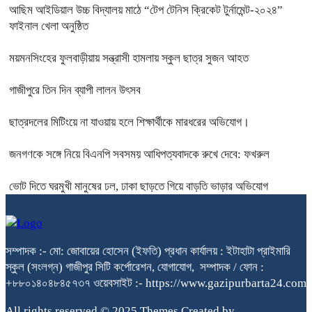
আছিম আইডিয়াল উচ্চ বিদ্যালয় মাঠে “টেপ টেনিস ক্রিকেট টুর্নামেন্ট-২০২৪”
ফাইনাল খেলা অনুষ্ঠিত
ময়মনসিংহের ফুলবাড়ীয়ায় সন্ত্রাসী হামলায় স্কুল ছাত্র সুজন আহত
গাজীপুরে তিন দিন ব্যাপী লালন উৎসব
ছাত্রদলের মিটিংয়ে না যাওয়ায় হলে শিক্ষার্থীকে মারধরের অভিযোগ।
জনগণকে সঙ্গে নিয়ে বিএনপি সবসময় আধিপত্যবাদকে রুখে দেবে: ফখরুল
ভোট দিতে ঘরমুখী মানুষের ঢল, ঢাকা ছাড়তে গিয়ে বাড়তি ভাড়ার অভিযোগ
সম্পাদক :- মো: জোবায়ের হোসেন (ইফতি) প্রধান কার্যালয় : ইটাহাটা প্রাইমারি
স্কুল (সংলগ্ন) গাজীপুর সিটি কর্পোরেশন, যোগাযোগ, সম্পাদক / ফোন :
+৮৮০১৪০৪৮৪৫৭৩৭ ওয়েবসাইট :- https://www.gazipurbarta24.com
All rights reserved © 2025 Themes Created by