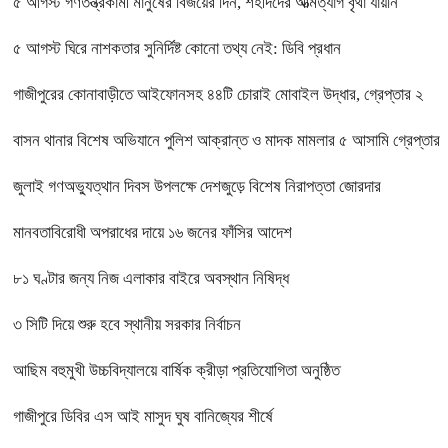
৫ আগস্ট গণতন্ত্রকামী মানুষের বিজয়ের দিন, শহীদদের আত্মত্যাগ বৃথা যায়নি
৫ আগস্ট ঘিরে নাশকতার সুনির্দিষ্ট কোনো তথ্য নেই: ডিবি প্রধান
গাজীপুরের কোনাবাড়ীতে আইফোনসহ ৪৪টি চোরাই মোবাইল উদ্ধার, গ্রেপ্তার ২
বাসন থানার বিশেষ অভিযানে পুলিশ আক্রান্ত ও মাদক মামলার ৫ আসামি গ্রেপ্তার
জুলাই গণঅভ্যুত্থান দিবস উপলক্ষে দেশজুড়ে বিশেষ নিরাপত্তা জোরদার
মানবতাবিরোধী অপরাধের দায়ে ১৬ জনের ফাঁসির আদেশ
৮১ ঘণ্টার জন্য নিজ এলাকার বাইরে অবস্থান নিষিদ্ধ
৩ সিটি দিয়ে শুরু হবে স্থানীয় সরকার নির্বাচন
আছিম বহুমুখী উচ্চবিদ্যালয়ে বার্ষিক ক্রীড়া প্রতিযোগিতা অনুষ্ঠিত
গাজীপুরে ডিবির এস আই মাসুদ ঘুষ বানিজ্যের শীর্ষে