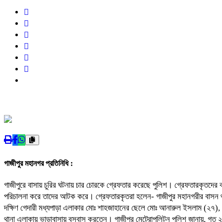
গাজীপুর মহানগর প্রতিনিধি :
গাজীপুরে বাসায় চুরির ঘটনায় চার চোরকে গ্রেফতার করেছে পুলিশ। গ্রেফতারকৃতদে
পরিচালনা করে তাদের আটক করে। গ্রেফতারকৃতরা হলেন- গাজীপুর মহানগরীর বাসন থা
দক্ষিণ গেদারী মধ্যপাড়া এলাকার মোঃ শাহজাহানের ছেলে মোঃ আনারুল ইসলাম (২৭),
থানা এলাকায় ভাড়াবাসায় বসবাস করতেন। গাজীপুর মেট্রোপলিটন পুলিশ জানায়, গত