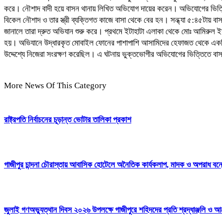
করে। নৌশাদ বাদী হয়ে বাসন থানায় লিখিত অভিযোগ দায়ের করেন। অভিযোগের ভিত্
বিকেল নৌশাদ ও তার স্ত্রী ব্যক্তিগত কাজে বাসা থেকে বের হন। সন্ধ্যা ৫:৪৫ট
জানালে তারা দ্রুত অভিযান শুরু করে। প্রথমে ইটাহাটা এলাকা থেকে মোঃ আমিরুল 
হয়। অভিযানে উদ্ধারকৃত মোবাইল ফোনের পাশাপাশি আসামিদের হেফাজত থেকে একটি রেজ
উদ্দেশ্যে নিজেরা সংরক্ষণ করেছিল। এ ঘটনায় ভুক্তভোগীর অভিযোগের ভিত্তিতে 
More News Of This Category
রাষ্ট্রপতি নির্বাচনের চূড়ান্ত ভোটার তালিকা প্রকাশ
গাজীপুর চান্দনা চৌরাস্তায় আবাসিক হোটেলে অনৈতিক কার্যকলাপ, মাদক ও অপরাধ বন্ধের
জুলাই গণঅভ্যুত্থান দিবস ২০২৬ উপলক্ষে গাজীপুরে শহিদদের প্রতি শ্রদ্ধাঞ্জলি ও আ