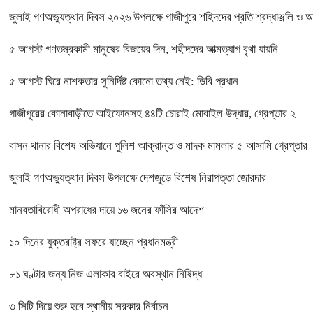
জুলাই গণঅভ্যুত্থান দিবস ২০২৬ উপলক্ষে গাজীপুরে শহিদদের প্রতি শ্রদ্ধাঞ্জলি ও 
৫ আগস্ট গণতন্ত্রকামী মানুষের বিজয়ের দিন, শহীদদের আত্মত্যাগ বৃথা যায়নি
৫ আগস্ট ঘিরে নাশকতার সুনির্দিষ্ট কোনো তথ্য নেই: ডিবি প্রধান
গাজীপুরের কোনাবাড়ীতে আইফোনসহ ৪৪টি চোরাই মোবাইল উদ্ধার, গ্রেপ্তার ২
বাসন থানার বিশেষ অভিযানে পুলিশ আক্রান্ত ও মাদক মামলার ৫ আসামি গ্রেপ্তার
জুলাই গণঅভ্যুত্থান দিবস উপলক্ষে দেশজুড়ে বিশেষ নিরাপত্তা জোরদার
মানবতাবিরোধী অপরাধের দায়ে ১৬ জনের ফাঁসির আদেশ
১০ দিনের যুক্তরাষ্ট্র সফরে যাচ্ছেন প্রধানমন্ত্রী
৮১ ঘণ্টার জন্য নিজ এলাকার বাইরে অবস্থান নিষিদ্ধ
৩ সিটি দিয়ে শুরু হবে স্থানীয় সরকার নির্বাচন