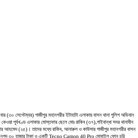
র (৩০ সেপ্টেম্বর) গাজীপুর মহানগরীর ইটাহাটা এলাকায় বাসন থানা পুলিশ অভিযান
েওয়া পূর্বখণ্ড এলাকার মোস্তফার ছেলে মোঃ রাকিব (৩৭),গাইবান্ধা সদর থানাধীন
উসার আহমেদ (২৫)। তাদের মধ্যে রাকিব, আনারুল ও কাউসার গাজীপুর মহানগরীর বাসন
া থেকে নগদ ৩০ হাজার টাকা ও একটি Tecno Camon 40 Pro মোবাইল ফোন চুরি