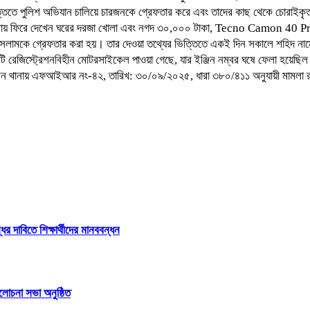
তিতে পুলিশ অভিযান চালিয়ে চারজনকে গ্রেফতার করে এবং তাদের কাছ থেকে চোরাই
ায় বাসায় ফিরে দেখেন ঘরের দরজা খোলা এবং নগদ ৩০,০০০ টাকা, Tecno Camon 40 Pro
ইসলামকে গ্রেফতার করা হয়। তার দেওয়া তথ্যের ভিত্তিতে একই দিন সকালে শহিদ নামে
িস্ট্রেশনবিহীন মোটরসাইকেল পাওয়া গেছে, যার ইঞ্জিন নম্বর ঘষে ফেলা হয়েছিল। জি
বাসন থানায় এফআইআর নং-৪২, তারিখ: ৩০/০৯/২০২৫, ধারা ৩৮০/৪১১ অনুযায়ী মামলা 
 দাবিতে শিক্ষার্থীদের মানববন্ধন
লোচনা সভা অনুষ্ঠিত