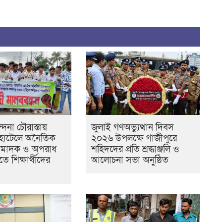
্দনা চৌরাস্তায়
জুলাই গণঅভ্যুত্থান দিবস
োটেলে অনৈতিক
২০২৬ উপলক্ষে গাজীপুরে
, মাদক ও অপরাধ
শহিদদের প্রতি শ্রদ্ধাঞ্জলি ও
তে শিক্ষার্থীদের
আলোচনা সভা অনুষ্ঠিত