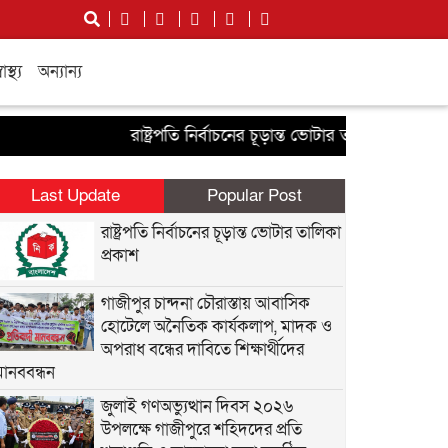
বাস্থ্য
অন্যান্য
রাষ্ট্রপতি নির্বাচনের চূড়ান্ত ভোটার তালিকা প্রকাশ
গাজীপ
Last Update
Popular Post
রাষ্ট্রপতি নির্বাচনের চূড়ান্ত ভোটার তালিকা
প্রকাশ
গাজীপুর চান্দনা চৌরাস্তায় আবাসিক
হোটেলে অনৈতিক কার্যকলাপ, মাদক ও
অপরাধ বন্ধের দাবিতে শিক্ষার্থীদের
মানববন্ধন
জুলাই গণঅভ্যুত্থান দিবস ২০২৬
উপলক্ষে গাজীপুরে শহিদদের প্রতি