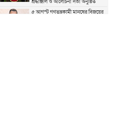
শ্রদ্ধাঞ্জলি ও আলোচনা সভা অনুষ্ঠিত
৫ আগস্ট গণতন্ত্রকামী মানুষের বিজয়ের
দিন, শহীদদের আত্মত্যাগ বৃথা যায়নি
৫ আগস্ট ঘিরে নাশকতার সুনির্দিষ্ট
কোনো তথ্য নেই: ডিবি প্রধান
গাজীপুরের কোনাবাড়ীতে আইফোনসহ
৪৪টি চোরাই মোবাইল উদ্ধার, গ্রেপ্তার ২
বাসন থানার বিশেষ অভিযানে পুলিশ
আক্রান্ত ও মাদক মামলার ৫ আসামি
গ্রেপ্তার
জুলাই গণঅভ্যুত্থান দিবস উপলক্ষে
দেশজুড়ে বিশেষ নিরাপত্তা জোরদার
মানবতাবিরোধী অপরাধের দায়ে ১৬