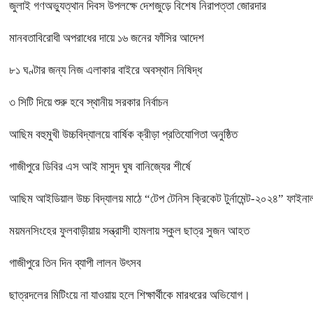
জুলাই গণঅভ্যুত্থান দিবস উপলক্ষে দেশজুড়ে বিশেষ নিরাপত্তা জোরদার
মানবতাবিরোধী অপরাধের দায়ে ১৬ জনের ফাঁসির আদেশ
৮১ ঘণ্টার জন্য নিজ এলাকার বাইরে অবস্থান নিষিদ্ধ
৩ সিটি দিয়ে শুরু হবে স্থানীয় সরকার নির্বাচন
আছিম বহুমুখী উচ্চবিদ্যালয়ে বার্ষিক ক্রীড়া প্রতিযোগিতা অনুষ্ঠিত
গাজীপুরে ডিবির এস আই মাসুদ ঘুষ বানিজ্যের শীর্ষে
আছিম আইডিয়াল উচ্চ বিদ্যালয় মাঠে “টেপ টেনিস ক্রিকেট টুর্নামেন্ট-২০২৪” ফাইনাল
ময়মনসিংহের ফুলবাড়ীয়ায় সন্ত্রাসী হামলায় স্কুল ছাত্র সুজন আহত
গাজীপুরে তিন দিন ব্যাপী লালন উৎসব
ছাত্রদলের মিটিংয়ে না যাওয়ায় হলে শিক্ষার্থীকে মারধরের অভিযোগ।