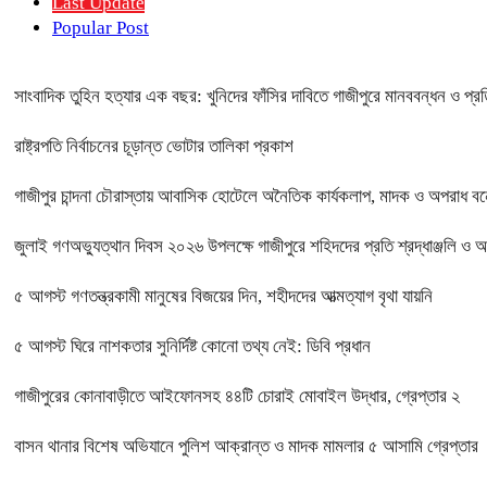
Last Update
Popular Post
সাংবাদিক তুহিন হত্যার এক বছর: খুনিদের ফাঁসির দাবিতে গাজীপুরে মানববন্ধন ও প্র
রাষ্ট্রপতি নির্বাচনের চূড়ান্ত ভোটার তালিকা প্রকাশ
গাজীপুর চান্দনা চৌরাস্তায় আবাসিক হোটেলে অনৈতিক কার্যকলাপ, মাদক ও অপরাধ বন্ধে
জুলাই গণঅভ্যুত্থান দিবস ২০২৬ উপলক্ষে গাজীপুরে শহিদদের প্রতি শ্রদ্ধাঞ্জলি ও 
৫ আগস্ট গণতন্ত্রকামী মানুষের বিজয়ের দিন, শহীদদের আত্মত্যাগ বৃথা যায়নি
৫ আগস্ট ঘিরে নাশকতার সুনির্দিষ্ট কোনো তথ্য নেই: ডিবি প্রধান
গাজীপুরের কোনাবাড়ীতে আইফোনসহ ৪৪টি চোরাই মোবাইল উদ্ধার, গ্রেপ্তার ২
বাসন থানার বিশেষ অভিযানে পুলিশ আক্রান্ত ও মাদক মামলার ৫ আসামি গ্রেপ্তার