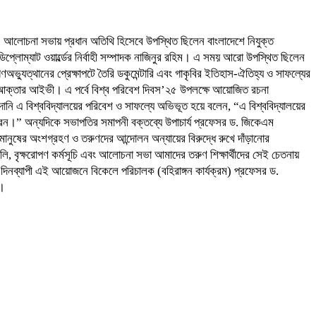
ন। আলোচনা সভায় প্রধান অতিথি হিসেবে উপস্থিত ছিলেন বাংলাদেশে নিযুক্ত
লোম্যাট ওয়ার্ল্ডের নির্বাহী সম্পাদক নাজিনুর রহিম। এ সময় আরো উপস্থিত ছিলেন
াই গণঅভ্যুত্থানের প্রেক্ষাপটে তৈরি ডকুমেন্টারি এবং গাকৃবির ইতিহাস-ঐতিহ্য ও সাফল্যের
ীন আক্তার আইভী। এ পর্বে বিশ্ব পরিবেশ দিবস’২৫ উপলক্ষে আয়োজিত রচনা
াইদানি এ বিশ্ববিদ্যালয়ের পরিবেশ ও সাফল্যে অভিভূত হয়ে বলেন, “এ বিশ্ববিদ্যালয়ের
ত করেন।” অন্যদিকে সভাপতির সমাপনী বক্তব্যে উপাচার্য প্রফেসর ড. জিকেএম
নুষের অংশগ্রহণ ও তরুণদের আন্দোলন অন্যায়ের বিরুদ্ধে রুখে দাঁড়ানোর
লি, বৃক্ষরোপণ কর্মসূচি এবং আলোচনা সভা আমাদের তরুণ শিক্ষার্থীদের সেই চেতনায়
। দিনব্যাপী এই আয়োজনে বিকেলে পরিচালক (বহিরাঙ্গন কার্যক্রম) প্রফেসর ড.
।­