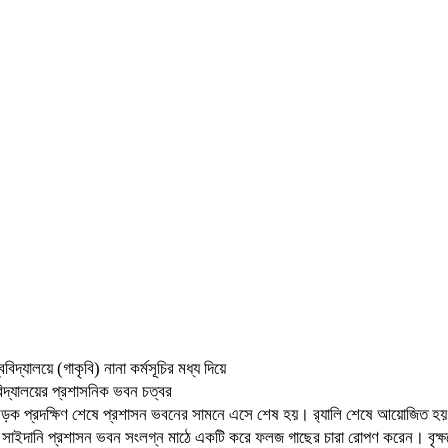
িদ্যালয়ে (গাকৃবি) নানা কর্মসূচির মধ্য দিয়ে
িদ্যালয়ের প্রশাসনিক ভবন চত্বর
ভিন্ন সড়ক প্রদক্ষিণ শেষে প্রশাসন ভবনের সামনে এসে শেষ হয়। র‍্যালি শেষে আয়োজিত হয় 
 সাইদানি প্রশাসন ভবন সংলগ্ন মাঠে একটি করে ফলজ গাছের চারা রোপণ করেন। বৃক্ষরো