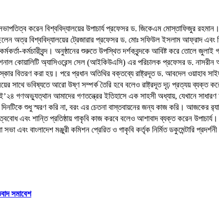
 সভাপতিত্ব করেন বিশ্ববিদ্যালয়ের উপাচার্য প্রফেসর ড. জিকেএম মোস্তাফিজুর রহমা
েন অত্র বিশ্ববিদ্যালয়ের ট্রেজারার প্রফেসর ড. মোঃ সফিউল ইসলাম আফ্রাদ এবং ডিপ্
 কর্মকর্তা-কর্মচারীবৃন্দ। অনুষ্ঠানের শুরুতে উপস্থিত দর্শকবৃন্দকে আবিষ্ট করে তোলে জুল
্টিটিউশনাল কোয়ালিটি অ্যাসিওরেন্স সেল (আইকিউএসি) এর পরিচালক প্রফেসর ড. নাসর
পুরস্কার বিতরণ করা হয়। পরে প্রধান অতিথির বক্তব্যে রাষ্ট্রদূত ড. আবদেল ওয়াহাব স
ালয়ের সাথে ভবিষ্যতে আরো উষ্ণ সম্পর্ক তৈরি হবে বলেও রাষ্ট্রদূত দৃঢ় প্রত্যয় ব্যক্
৪ গণঅভ্যুত্থান আমাদের গণতন্ত্রের ইতিহাসে এক সাহসী অধ্যায়, যেখানে সাধারণ মা
িনটিকে শুধু স্মরণ করি না, ‎বরং এর চেতনা বাস্তবায়নের জন্য কাজ করি। আজকের র‍্যা
ত্ববোধ এবং শান্তি প্রতিষ্ঠায় গাকৃবি কাজ করবে বলেও আশাবাদ ব্যক্ত করেন উপাচার্য
এবং বাংলাদেশ মঞ্জুরী কমিশন প্রেরিত ও গাকৃবি কর্তৃক নির্মিত ডকুমেন্টারি প্রদর্শনী
তিবাদ সমাবেশ