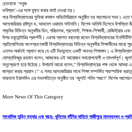
চেতনাকে ‘সবুজ
‎ভবিষ্যৎ’-এর সঙ্গে যুক্ত করার বার্তা দেওয়া হয়।
‎পরে বিশ্ববিদ্যালয়ের সুফিয়া কামাল অডিটোরিয়ামে অনুষ্ঠিত হয় আলোচনা সভা। এতে
আলজেরিয়ার রাষ্টদূত ড. আবদেল ওয়াহাব সাইদানি। বিশেষ অতিথি হিসেবে উপস্থিত ছিল
গাকৃবির বিভিন্ন অনুষদীয় ডিন, পরিচালক, প্রভোস্ট, শিক্ষক-শিক্ষার্থী, রেজিস্ট্রার এবং
উপর ডকুমেন্টারির প্রদর্শনী। এরপর স্বাগত বক্তব্য রাখেন বিশ্ববিদ্যালয়ের ইনস
প্রতিযোগিতায় অংশগ্রহণকারী বিশ্ববিদ্যালয়ের বিভিন্ন অনুষদীয় শিক্ষার্থীদের মাঝে 
এতসব অর্জনই প্রমাণ করে যে এটি নিঃসন্দেহে একটি অনন্য শিক্ষাঙ্গন। এ বিশ্ববিদ্য
মোস্তাফিজুর রহমান বলেন, আজকের এই আয়োজন সময়োপযোগী ও তাৎপর্যপূর্ণ। জুলাই’২
অনুপ্রেরণা হয়ে উঠেছে। উপাচার্য আরো বলেন,” বিশ্ববিদ্যালয়ের পক্ষ থেকে আমরা এ দ
জাগ্রত করার প্রয়াস।” এ সময় আলজেরিয়ার সাথে শিক্ষা সম্পর্কিত পারস্পারিক ভ্রাতৃ
ফারহানা ইয়াসমিন এর সভাপতিত্বে অনুষ্ঠিত হয় ‘জুলাই শহিদ স্মরণে’ বিশেষ আলোচনা সভা 
More News Of This Category
সাংবাদিক তুহিন হত্যার এক বছর: খুনিদের ফাঁসির দাবিতে গাজীপুরে মানববন্ধন ও প্র