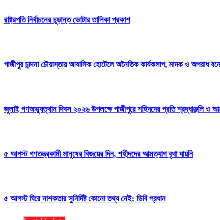
রাষ্ট্রপতি নির্বাচনের চূড়ান্ত ভোটার তালিকা প্রকাশ
গাজীপুর চান্দনা চৌরাস্তায় আবাসিক হোটেলে অনৈতিক কার্যকলাপ, মাদক ও অপরাধ বন্ধের
জুলাই গণঅভ্যুত্থান দিবস ২০২৬ উপলক্ষে গাজীপুরে শহিদদের প্রতি শ্রদ্ধাঞ্জলি ও আ
৫ আগস্ট গণতন্ত্রকামী মানুষের বিজয়ের দিন, শহীদদের আত্মত্যাগ বৃথা যায়নি
৫ আগস্ট ঘিরে নাশকতার সুনির্দিষ্ট কোনো তথ্য নেই: ডিবি প্রধান