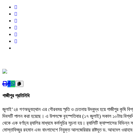
গাজীপুর প্রতিনিধি
‎জুলাই’২৪ গণঅভ্যুত্থান এর গৌরবময় স্মৃতি ও চেতনায় উদ্বুদ্ধ হয়ে গাজীপুর কৃষি বিশ্বব
‎দিবসটি পালন করা হয়েছে। এ উপলক্ষে বৃহস্পতিবার (১৭ জুলাই) সকাল ১০টায় বিশ্বব
‎থেকে এক বর্ণাঢ্য র‍্যালির মাধ্যমে কর্মসূচির সূচনা হয়। র‍্যালিটি ক্যাম্পাসের বি
মোস্তাফিজুর রহমান এবং বাংলাদেশে নিযুক্ত আলজেরিয়ার রাষ্টদূত ড. আবদেল ওয়াহাব