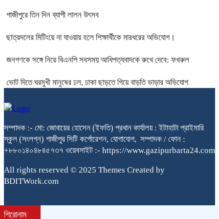
গাজীপুরে তিন দিন ব্যাপী লালন উৎসব
ছাত্রদলের মিটিংয়ে না যাওয়ায় হলে শিক্ষার্থীকে মারধরের অভিযোগ।
জনগণকে সঙ্গে নিয়ে বিএনপি সবসময় আধিপত্যবাদকে রুখে দেবে: ফখরুল
ভোট দিতে ঘরমুখী মানুষের ঢল, ঢাকা ছাড়তে গিয়ে বাড়তি ভাড়ার অভিযোগ
সম্পাদক :- মো: জোবায়ের হোসেন (ইফতি) প্রধান কার্যালয় : ইটাহাটা প্রাইমারি
স্কুল (সংলগ্ন) গাজীপুর সিটি কর্পোরেশন, যোগাযোগ, সম্পাদক / ফোন :
+৮৮০১৪০৪৮৪৫৭৩৭ ওয়েবসাইট :- https://www.gazipurbarta24.com
All rights reserved © 2025 Themes Created by
BDITWork.com
শিরোনাম
bdit.com.bd