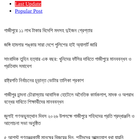
Last Update
Popular Post
গাজীপুরে ১১ লাখ টাকার বিদেশি মদসহ দুইজন গ্রেপ্তার
জঙ্গি হামলার শঙ্কায় সারা দেশে পুলিশের হাই অ্যালার্ট জারি
সাংবাদিক তুহিন হত্যার এক বছর: খুনিদের ফাঁসির দাবিতে গাজীপুরে মানববন্ধন ও
প্রতিবাদ সমাবেশ
রাষ্ট্রপতি নির্বাচনের চূড়ান্ত ভোটার তালিকা প্রকাশ
গাজীপুর চান্দনা চৌরাস্তায় আবাসিক হোটেলে অনৈতিক কার্যকলাপ, মাদক ও অপরাধ
বন্ধের দাবিতে শিক্ষার্থীদের মানববন্ধন
জুলাই গণঅভ্যুত্থান দিবস ২০২৬ উপলক্ষে গাজীপুরে শহিদদের প্রতি শ্রদ্ধাঞ্জলি ও
আলোচনা সভা অনুষ্ঠিত
৫ আগস্ট গণতন্ত্রকামী মানুষের বিজয়ের দিন, শহীদদের আত্মত্যাগ বৃথা যায়নি