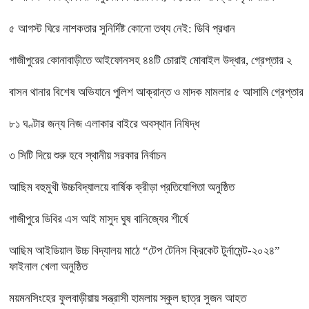
৫ আগস্ট ঘিরে নাশকতার সুনির্দিষ্ট কোনো তথ্য নেই: ডিবি প্রধান
গাজীপুরের কোনাবাড়ীতে আইফোনসহ ৪৪টি চোরাই মোবাইল উদ্ধার, গ্রেপ্তার ২
বাসন থানার বিশেষ অভিযানে পুলিশ আক্রান্ত ও মাদক মামলার ৫ আসামি গ্রেপ্তার
৮১ ঘণ্টার জন্য নিজ এলাকার বাইরে অবস্থান নিষিদ্ধ
৩ সিটি দিয়ে শুরু হবে স্থানীয় সরকার নির্বাচন
আছিম বহুমুখী উচ্চবিদ্যালয়ে বার্ষিক ক্রীড়া প্রতিযোগিতা অনুষ্ঠিত
গাজীপুরে ডিবির এস আই মাসুদ ঘুষ বানিজ্যের শীর্ষে
আছিম আইডিয়াল উচ্চ বিদ্যালয় মাঠে “টেপ টেনিস ক্রিকেট টুর্নামেন্ট-২০২৪”
ফাইনাল খেলা অনুষ্ঠিত
ময়মনসিংহের ফুলবাড়ীয়ায় সন্ত্রাসী হামলায় স্কুল ছাত্র সুজন আহত