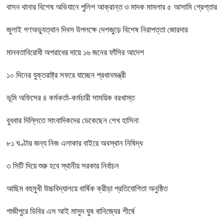
বাসন থানার বিশেষ অভিযানে পুলিশ আক্রান্ত ও মাদক মামলার ৫ আসামি গ্রেপ্তার
জুলাই গণঅভ্যুত্থান দিবস উপলক্ষে দেশজুড়ে বিশেষ নিরাপত্তা জোরদার
মানবতাবিরোধী অপরাধের দায়ে ১৬ জনের ফাঁসির আদেশ
১০ দিনের যুক্তরাষ্ট্র সফরে যাচ্ছেন প্রধানমন্ত্রী
ভূমি অফিসের ৪ কর্মকর্তা-কর্মচারী সাময়িক বরখাস্ত
বুধবার দিল্লিতে সাংবাদিকদের ডেকেছেন শেখ হাসিনা
৮১ ঘণ্টার জন্য নিজ এলাকার বাইরে অবস্থান নিষিদ্ধ
৩ সিটি দিয়ে শুরু হবে স্থানীয় সরকার নির্বাচন
আছিম বহুমুখী উচ্চবিদ্যালয়ে বার্ষিক ক্রীড়া প্রতিযোগিতা অনুষ্ঠিত
গাজীপুরে ডিবির এস আই মাসুদ ঘুষ বানিজ্যের শীর্ষে