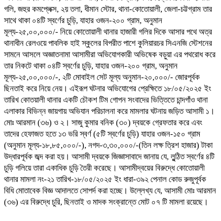
গলি, জহুর কমপ্লেক্স, ২য় তলা, ধীমান স্টোর, থানা-কোতোয়ালী, জেলা-চট্টগ্রাম তার
সাথে থাকা ০৪টি স্বর্ণের চুড়ি, যাহার ওজন-২০০ গ্রাম, অনুমান
মূল্য-২৫,০০,০০০/- নিয়ে কোতোয়ালী থানার হাজারী গলির দিকে আসার পথে অত্র
থানাধীন রেলওয়ে পাবলিক হাই স্কুলের বিপরীত পাশে কুলিয়ারচর সিএনজি স্টেশনের
সামনে আসলে অজ্ঞাতনামা আসামীরা অভিযোগকারী অভিষেক বড়ুয়া এর পথরোধ করে
তার নিকটে থাকা ০৪টি স্বর্ণের চুড়ি, যাহার ওজন-২০০ গ্রাম, অনুমান
মূল্য-২৫,০০,০০০/-, ২টি মোবাইল সেট মূল্য অনুমান-২০,০০০/- জোরপূর্বক
ছিনতাই করে নিয়ে নেয়। এইরূপ ঘটনার অভিযোগের প্রেক্ষিতে ১৮/০৫/২০২৫ ইং
তারিখ কোতয়ালী থানার একটি চৌকশ টিম গোপন সংবাদের ভিত্তিতে চান্দগাঁও থানা
এলাকার বিভিন্ন জায়গায় অভিযান পরিচালনা করে মামলার ঘটনায় জড়িত আসামী ১।
মোঃ আরমান (৩৬) ও ২। সাজু কুমার বনিক (৩০) দ্বয়কে গ্রেফতার করে এবং
তাদের হেফাজত হতে ১৩ ভরি স্বর্ণ (৫টি স্বর্ণের চুড়ি) যাহার ওজন-১৫০ গ্রাম
(অনুমান মূল্য-১৮,৮৫,০০০/-), নগদ-৩,৩০,০০০/-(তিন লক্ষ ত্রিশ হাজার) টাকা
উদ্ধারপূর্বক জব্দ করা হয়। আসামী দ্বয়কে জিজ্ঞাসাবাদে জানায় যে, লুন্ঠিত স্বর্ণের ৪টি
চুড়ি গলিয়ে তারা একাধিক চুড়ি তৈরী করেছে। আসামীদ্বয়ের বিরুদ্ধে কোতোয়ালী
থানার মামলা নং-২১ তারিখ-১৮/০৫/২০২৫ ইং ধারা-৩৯২ পেনাল কোড রুজুপূর্বক
বিধি মোতাবেক বিজ্ঞ আদালতে সোপর্দ করা হচ্ছে। উল্লেখ্য যে, আসামী মোঃ আরমান
(৩৬) এর বিরুদ্ধে চুরি, ছিনতাই ও মাদক সংক্রান্তে মোট ০৭ টি মামলা রয়েছে।