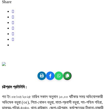
Share
চট্টগ্রাম প্রতিনিধি :
গত ইং ০৮/০৫/২০২৫ তারিখ সকাল অনুমান ১০.০০ ঘটিকার সময় অভিযোগকারী
অভিষেক বড়ুয়া (৩৫), পিতা-খোকন বড়ুয়া, মাতা-প্রবাসী বড়ুয়া, সাং-পশ্চিম গহিরা,
ডাকঘর-গহিরা-৪৩৪৩, থানা-রাউজান, জেলা-চট্টগ্রাম, কর্মক্ষেত্রের ঠিকানা-হাজারী