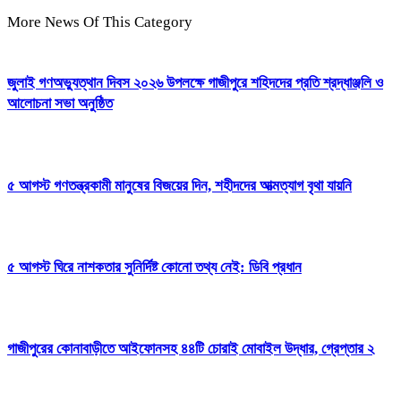
More News Of This Category
জুলাই গণঅভ্যুত্থান দিবস ২০২৬ উপলক্ষে গাজীপুরে শহিদদের প্রতি শ্রদ্ধাঞ্জলি ও
আলোচনা সভা অনুষ্ঠিত
৫ আগস্ট গণতন্ত্রকামী মানুষের বিজয়ের দিন, শহীদদের আত্মত্যাগ বৃথা যায়নি
৫ আগস্ট ঘিরে নাশকতার সুনির্দিষ্ট কোনো তথ্য নেই: ডিবি প্রধান
গাজীপুরের কোনাবাড়ীতে আইফোনসহ ৪৪টি চোরাই মোবাইল উদ্ধার, গ্রেপ্তার ২