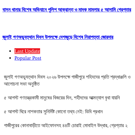
বাসন থানার বিশেষ অভিযানে পুলিশ আক্রান্ত ও মাদক মামলার ৫ আসামি গ্রেপ্তার
জুলাই গণঅভ্যুত্থান দিবস উপলক্ষে দেশজুড়ে বিশেষ নিরাপত্তা জোরদার
Last Update
Popular Post
জুলাই গণঅভ্যুত্থান দিবস ২০২৬ উপলক্ষে গাজীপুরে শহিদদের প্রতি শ্রদ্ধাঞ্জলি ও
আলোচনা সভা অনুষ্ঠিত
৫ আগস্ট গণতন্ত্রকামী মানুষের বিজয়ের দিন, শহীদদের আত্মত্যাগ বৃথা যায়নি
৫ আগস্ট ঘিরে নাশকতার সুনির্দিষ্ট কোনো তথ্য নেই: ডিবি প্রধান
গাজীপুরের কোনাবাড়ীতে আইফোনসহ ৪৪টি চোরাই মোবাইল উদ্ধার, গ্রেপ্তার ২