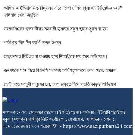
আছিম আইডিয়াল উচ্চ বিদ্যালয় মাঠে “টেপ টেনিস ক্রিকেট টুর্নামেন্ট-২০২৪”
ফাইনাল খেলা অনুষ্ঠিত
ময়মনসিংহের ফুলবাড়ীয়ায় সন্ত্রাসী হামলায় স্কুল ছাত্র সুজন আহত
গাজীপুরে তিন দিন ব্যাপী লালন উৎসব
ছাত্রদলের মিটিংয়ে না যাওয়ায় হলে শিক্ষার্থীকে মারধরের অভিযোগ।
জনগণকে সঙ্গে নিয়ে বিএনপি সবসময় আধিপত্যবাদকে রুখে দেবে: ফখরুল
ভোট দিতে ঘরমুখী মানুষের ঢল, ঢাকা ছাড়তে গিয়ে বাড়তি ভাড়ার অভিযোগ
সম্পাদক :- মো: জোবায়ের হোসেন (ইফতি) প্রধান কার্যালয় : ইটাহাটা প্রাইমারি
স্কুল (সংলগ্ন) গাজীপুর সিটি কর্পোরেশন, যোগাযোগ, সম্পাদক / ফোন :
+৮৮০১৪০৪৮৪৫৭৩৭ ওয়েবসাইট :- https://www.gazipurbarta24.com