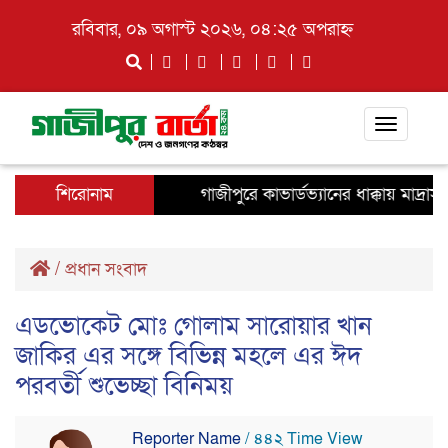
রবিবার, ০৯ অগাস্ট ২০২৬, ০৪:২৫ অপরাহ্ন
Toggle
navigati
শিরোনাম
গাজীপুরে কাভার্ডভ্যানের ধাক্কায় মাদ্রাসা
/
প্রধান সংবাদ
এডভোকেট মোঃ গোলাম সারোয়ার খান
জাকির এর সঙ্গে বিভিন্ন মহলে এর ঈদ
পরবর্তী শুভেচ্ছা বিনিময়
Reporter Name
/ ৪৪২ Time View