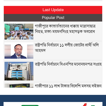
Last Update
Popular Post
গাজীপুরে কাভার্ডভ্যানের ধাক্কায় মাদ্রাসাছাত্র
নিহত, ঢাকা-ময়মনসিংহ মহাসড়ক অবরোধ
রাষ্ট্রপতি নির্বাচনে ১১ দলীয় জোটের প্রার্থী অলি
আহমদ
রাষ্ট্রপতি নির্বাচনে বিএনপির মনোনয়নপত্র সংগ্রহ
গাজীপুরে ১১ লাখ টাকার বিদেশি মদসহ দুইজন
গ্রেপ্তার
জঙ্গি হামলার শঙ্কায় সারা দেশে পুলিশের হাই