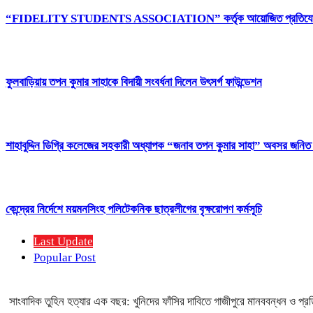
“FIDELITY STUDENTS ASSOCIATION” কর্তৃক আয়োজিত প্রতিযোগিতামূলক পর
ফুলবাড়িয়ায় তপন কুমার সাহাকে বিদায়ী সংবর্ধনা দিলেন উৎসর্গ ফাউন্ডেশন
শাহাবুদ্দিন ডিগ্রি কলেজের সহকারী অধ্যাপক “জনাব তপন কুমার সাহা” অবসর জনিত বিদা
কেন্দ্রের নির্দেশে ময়মনসিংহ পলিটেকনিক ছাত্রলীগের বৃক্ষরোপণ কর্মসূচি
Last Update
Popular Post
সাংবাদিক তুহিন হত্যার এক বছর: খুনিদের ফাঁসির দাবিতে গাজীপুরে মানববন্ধন ও প্র