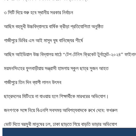
৩ সিটি দিয়ে শুরু হবে স্থানীয় সরকার নির্বাচন
আছিম বহুমুখী উচ্চবিদ্যালয়ে বার্ষিক ক্রীড়া প্রতিযোগিতা অনুষ্ঠিত
গাজীপুরে ডিবির এস আই মাসুদ ঘুষ বানিজ্যের শীর্ষে
আছিম আইডিয়াল উচ্চ বিদ্যালয় মাঠে “টেপ টেনিস ক্রিকেট টুর্নামেন্ট-২০২৪” ফাইনাল
ময়মনসিংহের ফুলবাড়ীয়ায় সন্ত্রাসী হামলায় স্কুল ছাত্র সুজন আহত
গাজীপুরে তিন দিন ব্যাপী লালন উৎসব
ছাত্রদলের মিটিংয়ে না যাওয়ায় হলে শিক্ষার্থীকে মারধরের অভিযোগ।
জনগণকে সঙ্গে নিয়ে বিএনপি সবসময় আধিপত্যবাদকে রুখে দেবে: ফখরুল
ভোট দিতে ঘরমুখী মানুষের ঢল, ঢাকা ছাড়তে গিয়ে বাড়তি ভাড়ার অভিযোগ