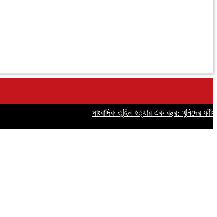
সাংবাদিক তুহিন হত্যার এক বছর: খুনিদের ফাঁসির দ