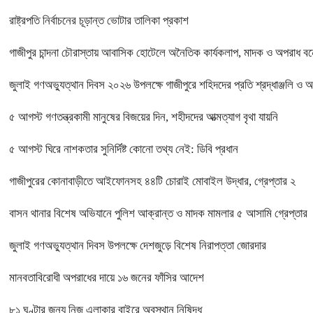
রাষ্ট্রপতি নির্বাচনের চূড়ান্ত ভোটার তালিকা প্রকাশ
গাজীপুর চান্দনা চৌরাস্তায় আবাসিক হোটেলে অনৈতিক কার্যকলাপ, মাদক ও অপরাধ বন্ধে
জুলাই গণঅভ্যুত্থান দিবস ২০২৬ উপলক্ষে গাজীপুরে শহিদদের প্রতি শ্রদ্ধাঞ্জলি ও 
৫ আগস্ট গণতন্ত্রকামী মানুষের বিজয়ের দিন, শহীদদের আত্মত্যাগ বৃথা যায়নি
৫ আগস্ট ঘিরে নাশকতার সুনির্দিষ্ট কোনো তথ্য নেই: ডিবি প্রধান
গাজীপুরের কোনাবাড়ীতে আইফোনসহ ৪৪টি চোরাই মোবাইল উদ্ধার, গ্রেপ্তার ২
বাসন থানার বিশেষ অভিযানে পুলিশ আক্রান্ত ও মাদক মামলার ৫ আসামি গ্রেপ্তার
জুলাই গণঅভ্যুত্থান দিবস উপলক্ষে দেশজুড়ে বিশেষ নিরাপত্তা জোরদার
মানবতাবিরোধী অপরাধের দায়ে ১৬ জনের ফাঁসির আদেশ
৮১ ঘণ্টার জন্য নিজ এলাকার বাইরে অবস্থান নিষিদ্ধ