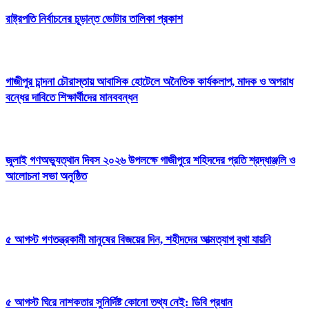
রাষ্ট্রপতি নির্বাচনের চূড়ান্ত ভোটার তালিকা প্রকাশ
গাজীপুর চান্দনা চৌরাস্তায় আবাসিক হোটেলে অনৈতিক কার্যকলাপ, মাদক ও অপরাধ
বন্ধের দাবিতে শিক্ষার্থীদের মানববন্ধন
জুলাই গণঅভ্যুত্থান দিবস ২০২৬ উপলক্ষে গাজীপুরে শহিদদের প্রতি শ্রদ্ধাঞ্জলি ও
আলোচনা সভা অনুষ্ঠিত
৫ আগস্ট গণতন্ত্রকামী মানুষের বিজয়ের দিন, শহীদদের আত্মত্যাগ বৃথা যায়নি
৫ আগস্ট ঘিরে নাশকতার সুনির্দিষ্ট কোনো তথ্য নেই: ডিবি প্রধান