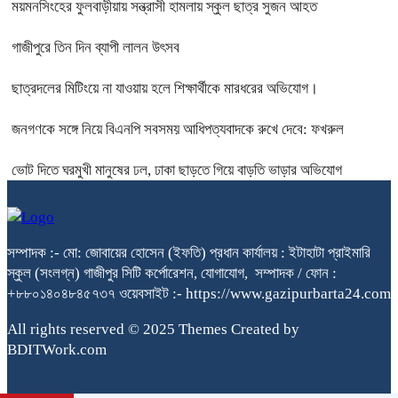
ময়মনসিংহের ফুলবাড়ীয়ায় সন্ত্রাসী হামলায় স্কুল ছাত্র সুজন আহত
গাজীপুরে তিন দিন ব্যাপী লালন উৎসব
ছাত্রদলের মিটিংয়ে না যাওয়ায় হলে শিক্ষার্থীকে মারধরের অভিযোগ।
জনগণকে সঙ্গে নিয়ে বিএনপি সবসময় আধিপত্যবাদকে রুখে দেবে: ফখরুল
ভোট দিতে ঘরমুখী মানুষের ঢল, ঢাকা ছাড়তে গিয়ে বাড়তি ভাড়ার অভিযোগ
সম্পাদক :- মো: জোবায়ের হোসেন (ইফতি) প্রধান কার্যালয় : ইটাহাটা প্রাইমারি
স্কুল (সংলগ্ন) গাজীপুর সিটি কর্পোরেশন, যোগাযোগ, সম্পাদক / ফোন :
+৮৮০১৪০৪৮৪৫৭৩৭ ওয়েবসাইট :- https://www.gazipurbarta24.com
All rights reserved © 2025 Themes Created by
BDITWork.com