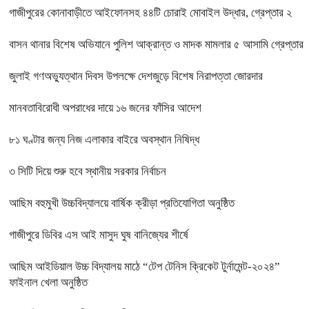
গাজীপুরের কোনাবাড়ীতে আইফোনসহ ৪৪টি চোরাই মোবাইল উদ্ধার, গ্রেপ্তার ২
বাসন থানার বিশেষ অভিযানে পুলিশ আক্রান্ত ও মাদক মামলার ৫ আসামি গ্রেপ্তার
জুলাই গণঅভ্যুত্থান দিবস উপলক্ষে দেশজুড়ে বিশেষ নিরাপত্তা জোরদার
মানবতাবিরোধী অপরাধের দায়ে ১৬ জনের ফাঁসির আদেশ
৮১ ঘণ্টার জন্য নিজ এলাকার বাইরে অবস্থান নিষিদ্ধ
৩ সিটি দিয়ে শুরু হবে স্থানীয় সরকার নির্বাচন
আছিম বহুমুখী উচ্চবিদ্যালয়ে বার্ষিক ক্রীড়া প্রতিযোগিতা অনুষ্ঠিত
গাজীপুরে ডিবির এস আই মাসুদ ঘুষ বানিজ্যের শীর্ষে
আছিম আইডিয়াল উচ্চ বিদ্যালয় মাঠে “টেপ টেনিস ক্রিকেট টুর্নামেন্ট-২০২৪”
ফাইনাল খেলা অনুষ্ঠিত