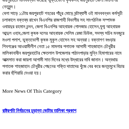
জয়পুরহাটে মানববন্ধন করেছে ভুক্তভোগী কৃষকসহ জয়পুরহাট জেলা বিএনপির
নেতৃবৃন্দ।
বেলা সাড়ে ১১টায় জয়পুরহাট শহরের পাঁচুর মোড়ে ঘন্টাব্যাপী ওই মানববন্ধন কর্মসূচী
চলাকালে বক্তব্য রাখেন বিএনপির রাজশাহী বিভাগীয় সহ সাংগঠনিক সম্পাদক
ওবায়দুর রহমান চন্দন, জেলা বিএনপির আহবায়ক গোলজার হোসেন,যুগ্ম আহবায়ক
আব্দুল ওহাব,জেলা কৃষক দলের আহবায়ক সেলিম রেজা ডিউক, সদস্য সচিব মনজুরে
মওলা পলাশ, ভুক্তভোগী কৃষক মুকুল হোসেন সহ অন্যরা। বক্তাগণ বগুড়ার
শিবগঞ্জের আওয়ামীলীগ নেতা ১৫ মামলার পলাতক আসামী শাহজাহান চৌধুরীর
মালিকানাধীন জয়পুরহাটের ক্ষেতলাল উপজেলার পাঠানপাড়ার মুন্নি হিমাগারের নামে
আত্মসাত করা জায়গা আগামী সাত দিনের মধ্যে উদ্ধারের দাবি জানান। অন্যথায়
পলাতক শাহজাহান চৌধুরীর পেছনের শক্তি দাতাদের খুঁজে বের করে জনসন্মুখে বিচার
করার হুঁশিয়ারি দেওয়া হয়।
More News Of This Category
রাষ্ট্রপতি নির্বাচনের চূড়ান্ত ভোটার তালিকা প্রকাশ