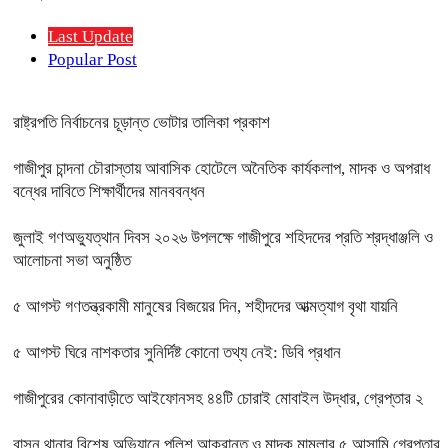
Last Update
Popular Post
রাষ্ট্রপতি নির্বাচনের চূড়ান্ত ভোটার তালিকা প্রকাশ
গাজীপুর চান্দনা চৌরাস্তায় আবাসিক হোটেলে অনৈতিক কার্যকলাপ, মাদক ও অপরাধ
বন্ধের দাবিতে শিক্ষার্থীদের মানববন্ধন
জুলাই গণঅভ্যুত্থান দিবস ২০২৬ উপলক্ষে গাজীপুরে শহিদদের প্রতি শ্রদ্ধাঞ্জলি ও
আলোচনা সভা অনুষ্ঠিত
৫ আগস্ট গণতন্ত্রকামী মানুষের বিজয়ের দিন, শহীদদের আত্মত্যাগ বৃথা যায়নি
৫ আগস্ট ঘিরে নাশকতার সুনির্দিষ্ট কোনো তথ্য নেই: ডিবি প্রধান
গাজীপুরের কোনাবাড়ীতে আইফোনসহ ৪৪টি চোরাই মোবাইল উদ্ধার, গ্রেপ্তার ২
বাসন থানার বিশেষ অভিযানে পুলিশ আক্রান্ত ও মাদক মামলার ৫ আসামি গ্রেপ্তার