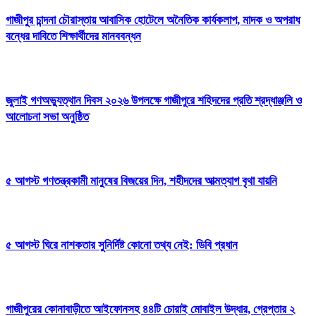
গাজীপুর চান্দনা চৌরাস্তায় আবাসিক হোটেলে অনৈতিক কার্যকলাপ, মাদক ও অপরাধ
বন্ধের দাবিতে শিক্ষার্থীদের মানববন্ধন
জুলাই গণঅভ্যুত্থান দিবস ২০২৬ উপলক্ষে গাজীপুরে শহিদদের প্রতি শ্রদ্ধাঞ্জলি ও
আলোচনা সভা অনুষ্ঠিত
৫ আগস্ট গণতন্ত্রকামী মানুষের বিজয়ের দিন, শহীদদের আত্মত্যাগ বৃথা যায়নি
৫ আগস্ট ঘিরে নাশকতার সুনির্দিষ্ট কোনো তথ্য নেই: ডিবি প্রধান
গাজীপুরের কোনাবাড়ীতে আইফোনসহ ৪৪টি চোরাই মোবাইল উদ্ধার, গ্রেপ্তার ২