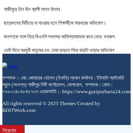
গাজীপুরে তিন দিন ব্যাপী লালন উৎসব
ছাত্রদলের মিটিংয়ে না যাওয়ায় হলে শিক্ষার্থীকে মারধরের অভিযোগ।
জনগণকে সঙ্গে নিয়ে বিএনপি সবসময় আধিপত্যবাদকে রুখে দেবে: ফখরুল
ভোট দিতে ঘরমুখী মানুষের ঢল, ঢাকা ছাড়তে গিয়ে বাড়তি ভাড়ার অভিযোগ
সম্পাদক :- মো: জোবায়ের হোসেন (ইফতি) প্রধান কার্যালয় : ইটাহাটা প্রাইমারি
স্কুল (সংলগ্ন) গাজীপুর সিটি কর্পোরেশন, যোগাযোগ, সম্পাদক / ফোন :
+৮৮০১৪০৪৮৪৫৭৩৭ ওয়েবসাইট :- https://www.gazipurbarta24.com
All rights reserved © 2025 Themes Created by
BDITWork.com
শিরোনাম
bdit.com.bd