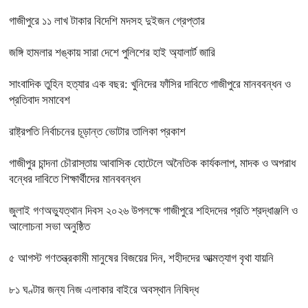
গাজীপুরে ১১ লাখ টাকার বিদেশি মদসহ দুইজন গ্রেপ্তার
জঙ্গি হামলার শঙ্কায় সারা দেশে পুলিশের হাই অ্যালার্ট জারি
সাংবাদিক তুহিন হত্যার এক বছর: খুনিদের ফাঁসির দাবিতে গাজীপুরে মানববন্ধন ও
প্রতিবাদ সমাবেশ
রাষ্ট্রপতি নির্বাচনের চূড়ান্ত ভোটার তালিকা প্রকাশ
গাজীপুর চান্দনা চৌরাস্তায় আবাসিক হোটেলে অনৈতিক কার্যকলাপ, মাদক ও অপরাধ
বন্ধের দাবিতে শিক্ষার্থীদের মানববন্ধন
জুলাই গণঅভ্যুত্থান দিবস ২০২৬ উপলক্ষে গাজীপুরে শহিদদের প্রতি শ্রদ্ধাঞ্জলি ও
আলোচনা সভা অনুষ্ঠিত
৫ আগস্ট গণতন্ত্রকামী মানুষের বিজয়ের দিন, শহীদদের আত্মত্যাগ বৃথা যায়নি
৮১ ঘণ্টার জন্য নিজ এলাকার বাইরে অবস্থান নিষিদ্ধ