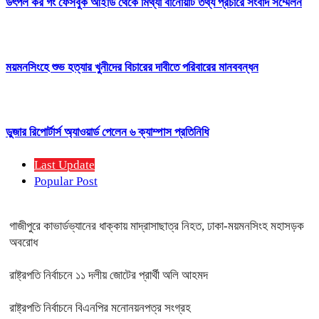
উৎপল কর গং ফেসবুক আইডি থেকে মিথ্যা বানোয়াট তথ্য প্রচারে সংবাদ সম্মেলন
ময়মনসিংহে শুভ হত্যার খুনীদের বিচারের দাবীতে পরিবারের মানববন্ধন
ডুজার রিপোর্টার্স অ্যাওয়ার্ড পেলেন ৬ ক্যাম্পাস প্রতিনিধি
Last Update
Popular Post
গাজীপুরে কাভার্ডভ্যানের ধাক্কায় মাদ্রাসাছাত্র নিহত, ঢাকা-ময়মনসিংহ মহাসড়ক
অবরোধ
রাষ্ট্রপতি নির্বাচনে ১১ দলীয় জোটের প্রার্থী অলি আহমদ
রাষ্ট্রপতি নির্বাচনে বিএনপির মনোনয়নপত্র সংগ্রহ