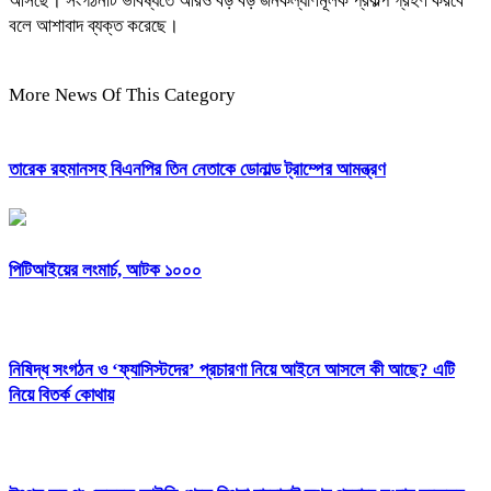
আসছে। সংগঠনটি ভবিষ্যতে আরও বড় বড় জনকল্যাণমূলক প্রকল্প গ্রহণ করবে
বলে আশাবাদ ব্যক্ত করেছে।
More News Of This Category
তারেক রহমানসহ বিএনপির তিন নেতাকে ডোনাল্ড ট্রাম্পের আমন্ত্রণ
পিটিআইয়ের লংমার্চ, আটক ১০০০
নিষিদ্ধ সংগঠন ও ‘ফ্যাসিস্টদের’ প্রচারণা নিয়ে আইনে আসলে কী আছে? এটি
নিয়ে বিতর্ক কোথায়