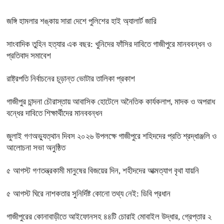
জঙ্গি হামলার শঙ্কায় সারা দেশে পুলিশের হাই অ্যালার্ট জারি
সাংবাদিক তুহিন হত্যার এক বছর: খুনিদের ফাঁসির দাবিতে গাজীপুরে মানববন্ধন ও
প্রতিবাদ সমাবেশ
রাষ্ট্রপতি নির্বাচনের চূড়ান্ত ভোটার তালিকা প্রকাশ
গাজীপুর চান্দনা চৌরাস্তায় আবাসিক হোটেলে অনৈতিক কার্যকলাপ, মাদক ও অপরাধ
বন্ধের দাবিতে শিক্ষার্থীদের মানববন্ধন
জুলাই গণঅভ্যুত্থান দিবস ২০২৬ উপলক্ষে গাজীপুরে শহিদদের প্রতি শ্রদ্ধাঞ্জলি ও
আলোচনা সভা অনুষ্ঠিত
৫ আগস্ট গণতন্ত্রকামী মানুষের বিজয়ের দিন, শহীদদের আত্মত্যাগ বৃথা যায়নি
৫ আগস্ট ঘিরে নাশকতার সুনির্দিষ্ট কোনো তথ্য নেই: ডিবি প্রধান
গাজীপুরের কোনাবাড়ীতে আইফোনসহ ৪৪টি চোরাই মোবাইল উদ্ধার, গ্রেপ্তার ২