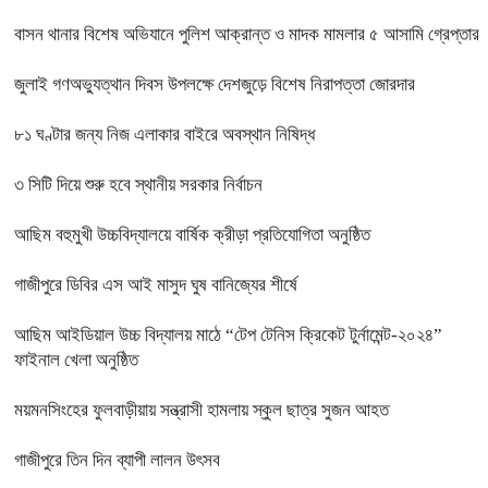
বাসন থানার বিশেষ অভিযানে পুলিশ আক্রান্ত ও মাদক মামলার ৫ আসামি গ্রেপ্তার
জুলাই গণঅভ্যুত্থান দিবস উপলক্ষে দেশজুড়ে বিশেষ নিরাপত্তা জোরদার
৮১ ঘণ্টার জন্য নিজ এলাকার বাইরে অবস্থান নিষিদ্ধ
৩ সিটি দিয়ে শুরু হবে স্থানীয় সরকার নির্বাচন
আছিম বহুমুখী উচ্চবিদ্যালয়ে বার্ষিক ক্রীড়া প্রতিযোগিতা অনুষ্ঠিত
গাজীপুরে ডিবির এস আই মাসুদ ঘুষ বানিজ্যের শীর্ষে
আছিম আইডিয়াল উচ্চ বিদ্যালয় মাঠে “টেপ টেনিস ক্রিকেট টুর্নামেন্ট-২০২৪”
ফাইনাল খেলা অনুষ্ঠিত
ময়মনসিংহের ফুলবাড়ীয়ায় সন্ত্রাসী হামলায় স্কুল ছাত্র সুজন আহত
গাজীপুরে তিন দিন ব্যাপী লালন উৎসব