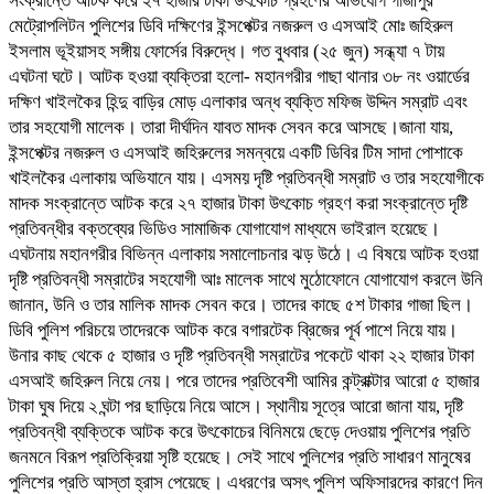
সংক্রান্তে আটক করে ২৭ হাজার টাকা উৎকোচ গ্রহণের অভিযোগ গাজীপুর
মেট্রোপলিটন পুলিশের ডিবি দক্ষিণের ইন্সপেক্টর নজরুল ও এসআই মোঃ জহিরুল
ইসলাম ভূইয়াসহ সঙ্গীয় ফোর্সের বিরুদ্ধে। গত বুধবার (২৫ জুন) সন্ধ্যা ৭ টায়
এঘটনা ঘটে। আটক হওয়া ব্যক্তিরা হলো- মহানগরীর গাছা থানার ৩৮ নং ওয়ার্ডের
দক্ষিণ খাইলকৈর হিন্দু বাড়ির মোড় এলাকার অন্ধ ব্যক্তি মফিজ উদ্দিন সম্রাট এবং
তার সহযোগী মালেক। তারা দীর্ঘদিন যাবত মাদক সেবন করে আসছে।জানা যায়,
ইন্সপেক্টর নজরুল ও এসআই জহিরুলের সমন্বয়ে একটি ডিবির টিম সাদা পোশাকে
খাইলকৈর এলাকায় অভিযানে যায়। এসময় দৃষ্টি প্রতিবন্ধী সম্রাট ও তার সহযোগীকে
মাদক সংক্রান্তে আটক করে ২৭ হাজার টাকা উৎকোচ গ্রহণ করা সংক্রান্তে দৃষ্টি
প্রতিবন্ধীর বক্তব্যের ভিডিও সামাজিক যোগাযোগ মাধ্যমে ভাইরাল হয়েছে।
এঘটনায় মহানগরীর বিভিন্ন এলাকায় সমালোচনার ঝড় উঠে। এ বিষয়ে আটক হওয়া
দৃষ্টি প্রতিবন্ধী সম্রাটের সহযোগী আঃ মালেক সাথে মুঠোফোনে যোগাযোগ করলে উনি
জানান, উনি ও তার মালিক মাদক সেবন করে। তাদের কাছে ৫শ টাকার গাজা ছিল।
ডিবি পুলিশ পরিচয়ে তাদেরকে আটক করে বগারটেক ব্রিজের পূর্ব পাশে নিয়ে যায়।
উনার কাছ থেকে ৫ হাজার ও দৃষ্টি প্রতিবন্ধী সম্রাটের পকেটে থাকা ২২ হাজার টাকা
এসআই জহিরুল নিয়ে নেয়। পরে তাদের প্রতিবেশী আমির কন্ট্রাক্টার আরো ৫ হাজার
টাকা ঘুষ দিয়ে ২ ঘন্টা পর ছাড়িয়ে নিয়ে আসে। স্থানীয় সূত্রে আরো জানা যায়, দৃষ্টি
প্রতিবন্ধী ব্যক্তিকে আটক করে উৎকোচের বিনিময়ে ছেড়ে দেওয়ায় পুলিশের প্রতি
জনমনে বিরূপ প্রতিক্রিয়া সৃষ্টি হয়েছে। সেই সাথে পুলিশের প্রতি সাধারণ মানুষের
পুলিশের প্রতি আস্তা হ্রাস পেয়েছে। এধরণের অসৎ পুলিশ অফিসারদের কারণে দিন