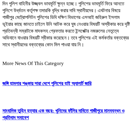
দিন পুলিশ বাহিনীর উজ্জ্বল ভাবমূর্তি ক্ষুন্ন হচ্ছে। পুলিশের ভাবমূর্তি ফিরে আনতে
পুলিশে উর্ধ্বতন কর্তৃপক্ষ তদারকি বৃদ্ধি করার দাবি স্থানীয়দের। এঘটনার বিষয়ে
গাজীপুর মেট্রোপলিটন পুলিশের ডিবি দক্ষিণ বিভাগের এসআই জহিরুল ইসলাম
ভূইয়ার কাছে জানতে চাইলে উনি আটক করে ঘুষ নেওয়ার বিষয়টি অস্বীকার করে দৃষ্টি
প্রতিবন্ধী সম্রাটকে মাদকসহ গ্রেফতার করতে ইন্সপেক্টর নজরুলের নেতৃত্বে
অভিযানে যাওয়ার বিষয়টি স্বীকার করেছেন। তবে পুলিশের এই কর্মকর্তার বক্তব্যের
সাথে স্থানীয়দের বক্তব্যের কোন মিল পাওয়া যায় নি।
More News Of This Category
জঙ্গি হামলার শঙ্কায় সারা দেশে পুলিশের হাই অ্যালার্ট জারি
সাংবাদিক তুহিন হত্যার এক বছর: খুনিদের ফাঁসির দাবিতে গাজীপুরে মানববন্ধন ও
প্রতিবাদ সমাবেশ