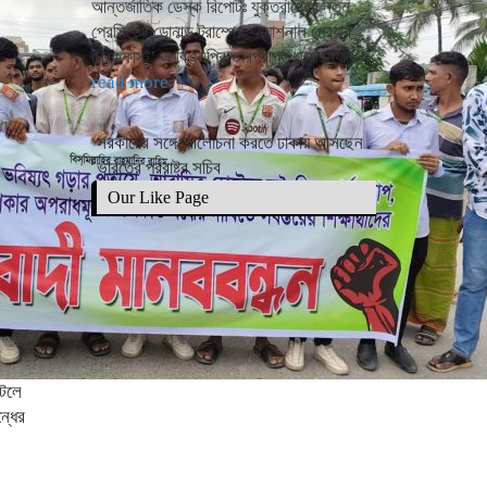
আন্তর্জাতিক ডেস্ক রিপোর্টঃ যুক্তরাষ্ট্রের নতুন
প্রেসিডেন্ট ডোনাল্ড ট্রাম্পের ‘ন্যাশনাল প্রেয়ার
ব্রেকফাস্ট’ এ বিএনপির ভারপ্রাপ্ত চেয়ারম্যান
read more
সরকারের সঙ্গে আলোচনা করতে ঢাকায় আসছেন
ভারতের পররাষ্ট্র সচিব
Our Like Page
টেলে
্ধের