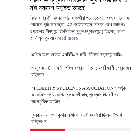
কালিগঞ্জে প্রত্যয় আইডিয়াল স্কুলে অভিভাবক ও
সূধী সমাবেশ অনুষ্ঠিত হয়েছে ।
নিজস্ব প্রতিনিধিঃ কালিগঞ্জ সাতক্ষীরা পড়ো তোমার প্রভুর নামে”যিন
তোমাকে সৃষ্টি করেছেন” এই প্রতিবাদ্যকে সামনে রেখে কালিগঞ্জ
উপজেলার বিষ্ণুপুর ইউনিয়নের মুকুন্দ মধুসূদনপুর (বটতলা) ইকরা
তা’লীমুল কুরআন
read more
এগিয়ে আনা হয়েছে এমবিবিএস ভর্তি পরীক্ষার সম্ভাব্য তারিখ
ভালুকায় এইচ এস সি পরিক্ষার প্রথম দিনে ১০ পরীক্ষার্থী ১ প্রভাষ
বহিষ্কার
“FIDELITY STUDENTS ASSOCIATION” কর্তৃক
আয়োজিত প্রতিযোগিতামূলক পরীক্ষার, পুরস্কার বিতরণী ও
সাংস্কৃতিক অনুষ্ঠান
ফুলবাড়িয়ায় তপন কুমার সাহাকে বিদায়ী সংবর্ধনা দিলেন উৎসর্গ
ফাউন্ডেশন