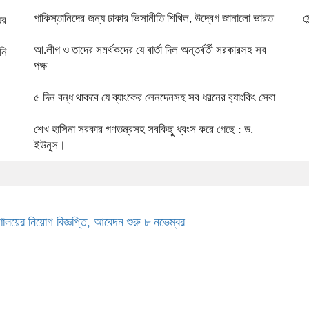
পাকিস্তানিদের জন্য ঢাকার ভিসানীতি শিথিল, উদ্বেগ জানালো ভারত
স
ের
আ.লীগ ও তাদের সমর্থকদের যে বার্তা দিল অন্তর্বর্তী সরকারসহ সব
নি
পক্ষ
৫ দিন বন্ধ থাকবে যে ব্যাংকের লেনদেনসহ সব ধরনের ব‌্যাং‌কিং সেবা
শেখ হাসিনা সরকার গণতন্ত্রসহ সবকিছু ধ্বংস করে গেছে : ড.
ইউনূস।
্রণালয়ের নিয়োগ বিজ্ঞপ্তি, আবেদন শুরু ৮ নভেম্বর