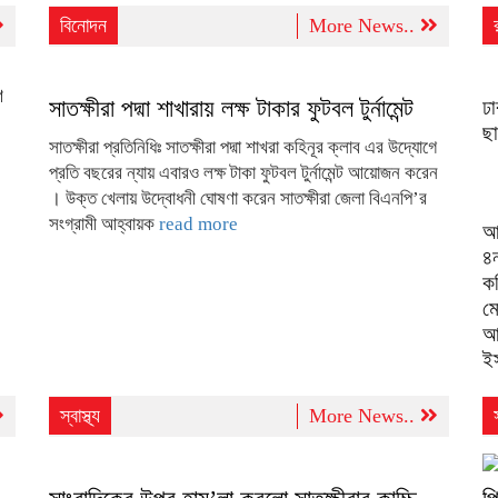
বিনোদন
More News..
ণ
সাতক্ষীরা পদ্মা শাখারায় লক্ষ টাকার ফুটবল টুর্নামেন্ট
ঢ
ছা
সাতক্ষীরা প্রতিনিধিঃ সাতক্ষীরা পদ্মা শাখরা কহিনূর ক্লাব এর উদ্যোগে
প্রতি বছরের ন্যায় এবারও লক্ষ টাকা ফুটবল টুর্নামেন্ট আয়োজন করেন
। উক্ত খেলায় উদ্বোধনী ঘোষণা করেন সাতক্ষীরা জেলা বিএনপি’র
সংগ্রামী আহ্বায়ক
read more
আ
৪ন
ক
মো
আ
ই
স্বাস্থ্য
More News..