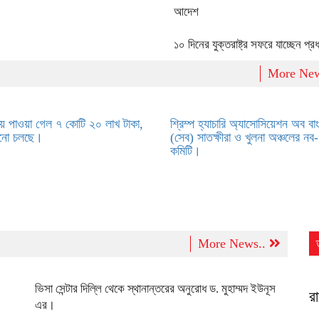
আদেশ
১০ দিনের যুক্তরাষ্ট্র সফরে যাচ্ছেন প্রধা
More Ne
ায় পাওয়া গেল ৭ কোটি ২০ লাখ টাকা,
শ্রিম্প হ্যাচারি অ্যাসোসিয়েশন অব বা
নো চলছে।
(সেব) সাতক্ষীরা ও খুলনা অঞ্চলের নব
কমিটি।
More News..
ভিসা সেন্টার দিল্লি থেকে স্থানান্তরের অনুরোধ ড. মুহাম্মদ ইউনূস
র
এর।