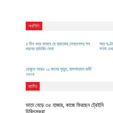
অর্থনীতি
৫ দিন বন্ধ থাকবে যে ব্যাংকের লেনদেনসহ সব
সাত ঘণ্ট
ধরনের ব‌্যাং‌কিং সেবা
গণনা এখ
ডেঙ্গুতে আরও ১১ জনের মৃত্যু, হাসপাতালে ভর্তি
২৯০৫
জাতীয়
ভাতা বেড়ে ৩৫ হাজার, কাজে ফিরছেন ট্রেইনি
চিকিৎসকরা