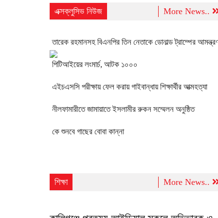
এক্সক্লুসিভ নিউজ
More News..
তারেক রহমানসহ বিএনপির তিন নেতাকে ডোনাল্ড ট্রাম্পের আমন্ত্র
পিটিআইয়ের লংমার্চ, আটক ১০০০
এইচএসসি পরীক্ষায় ফেল করায় গাইবান্ধায় শিক্ষার্থীর আত্মহত্যা
নীলফামারীতে জামায়াতে ইসলামীর রুকন সম্মেলন অনুষ্ঠিত
কে শুনবে গাছের বোবা কান্না
শিক্ষা
More News..