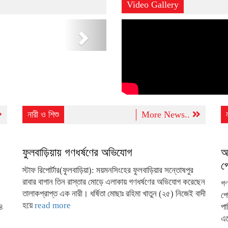
Video Gallery
Next
নারী ও শিশু
More News..
ফুলবাড়িয়ায় গণধর্ষণের অভিযোগ
অ
প
স্টাফ রিপোর্টার(ফুলবাড়িয়া): ময়মনসিংহের ফুলবাড়িয়ার সন্তোষপুর
রাবার বাগান তিন রাস্তার মোড়ে এলাকায় গণধর্ষণের অভিযোগ করেছেন
গণ
তালাকপ্রাপ্ত এক নারী। ধর্ষিতা মোছাঃ রহিমা খাতুন (২৫) নিজেই বাদী
পে
হয়ে
read more
৪
পা
এ