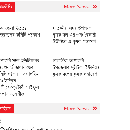
রাজনীতি
More News..
াকা জেলা উত্তর
সাতক্ষীরা সদর উপজেলা
ত্রদলের কমিটি প্রকাশ
কৃষক দল এর ৩নং বৈকারী
ইউনিয়ন এ কৃষক সমাবেশ
শাশুনি সদর ইউনিয়নের
সাতক্ষীরা আশাশুনি
ং ওয়ার্ড জামায়াতের
উপজেলার শ্রীউলা ইউনিয়ন
মিটি গঠন।।সভাপতি-
কৃষক দলের কৃষক সমাবেশ
ঃ ইদ্রিস
লী,সেক্রেটারী সাইফুল
সলাম মনোনীত।
সাহিত্য
More News..