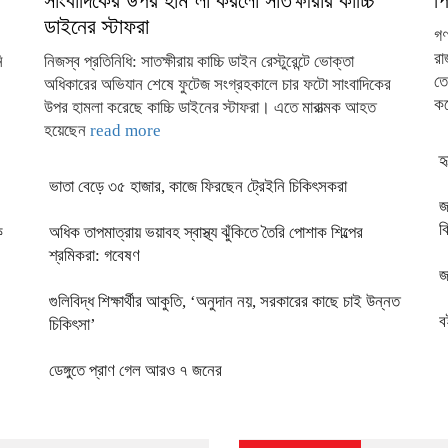
সাংবাদিকের উপর হাম’লা করলো সাতক্ষীরার কাচ্চি
প
ডাইনের স্টাফরা
গণ
রা
ি
নিজস্ব প্রতিনিধি: সাতক্ষীরায় কাচ্চি ডাইন রেস্টুরেন্টে ভোক্তা
তে
অধিকারের অভিযান শেষে ফুটেজ সংগ্রহকালে চার ফটো সাংবাদিকের
কঠ
উপর হামলা করেছে কাচ্চি ডাইনের স্টাফরা। এতে মারাত্মক আহত
হয়েছেন
read more
হ
ভাতা বেড়ে ৩৫ হাজার, কাজে ফিরছেন ট্রেইনি চিকিৎসকরা
জ
ব
ক
অধিক তাপমাত্রায় ভয়াবহ স্বাস্থ্য ঝুঁকিতে তৈরি পোশাক শিল্পের
শ্রমিকরা: গবেষণ
জ
গুলিবিদ্ধ শিক্ষার্থীর আকুতি, ‘অনুদান নয়, সরকারের কাছে চাই উন্নত
ব
চিকিৎসা’
ডেঙ্গুতে প্রাণ গেল আরও ৭ জনের