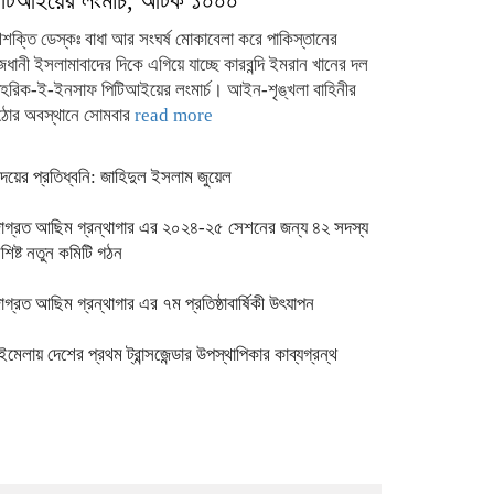
িটিআইয়ের লংমার্চ, আটক ১০০০
শক্তি ডেস্কঃ বাধা আর সংঘর্ষ মোকাবেলা করে পাকিস্তানের
জধানী ইসলামাবাদের দিকে এগিয়ে যাচ্ছে কারবন্দি ইমরান খানের দল
হরিক-ই-ইনসাফ পিটিআইয়ের লংমার্চ। আইন-শৃঙ্খলা বাহিনীর
োর অবস্থানে সোমবার
read more
ৃদয়ের প্রতিধ্বনি: জাহিদুল ইসলাম জুয়েল
াগ্রত আছিম গ্রন্থাগার এর ২০২৪-২৫ সেশনের জন্য ৪২ সদস্য
িশিষ্ট নতুন কমিটি গঠন
াগ্রত আছিম গ্রন্থাগার এর ৭ম প্রতিষ্ঠাবার্ষিকী উৎযাপন
ইমেলায় দেশের প্রথম ট্রান্সজেন্ডার উপস্থাপিকার কাব্যগ্রন্থ