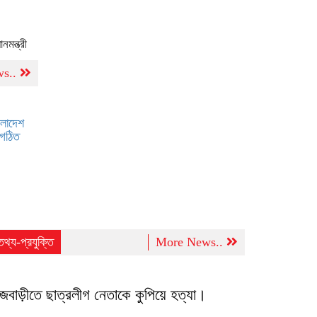
নমন্ত্রী
ws..
ংলাদেশ
-গঠিত
তথ্য-প্রযুক্তি
More News..
াজবাড়ীতে ছাত্রলীগ নেতাকে কুপিয়ে হত্যা।