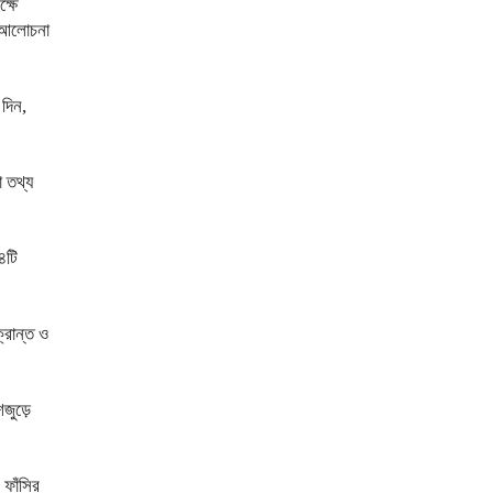
্ষে
ও আলোচনা
 দিন,
ো তথ্য
৪টি
্রান্ত ও
জুড়ে
ফাঁসির